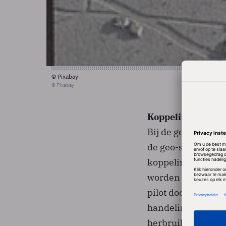
© Pixabay
© Pixabay
Koppeling tussen
Bij de gemeente H
de geo-software v
koppeling heeft g
worden deze autom
pilot door de kop
handeling van een
herbruikbaar voor