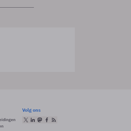
Volg ons
eidingen
en