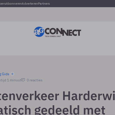
pers
Abonneren
Adverteren
Partners
g Gids
tijd 1 minuut
0 reacties
tenverkeer Harderwi
tisch gedeeld met