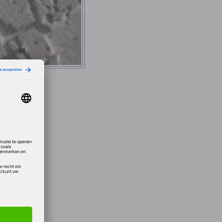
rkt in
 een
GT,
n de
er
n