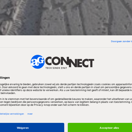
 gemeente en BGT
arderwijk worden mutaties van deze gegevens verwe
an NedGraphics. In samenwerking met Enable-U, die
ebouwd tussen de software van NedGraphics en de B
atisch en veilig uitgewisseld. Wijzigingen worden i
peling geautomatiseerd gedeeld met de BGT, dus zond
 medewerker. De koppeling is daarnaast generiek e
 iedere gemeente.