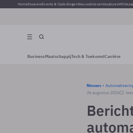
Home
Dossiers
Events & Opleidingen
Nieuwsbrieven
Vacatures
Whitepa
Business
Maatschappij
Tech & Toekomst
Carrière
Nieuws
Automatiserin
26 augustus 2016
lees
Berich
automa