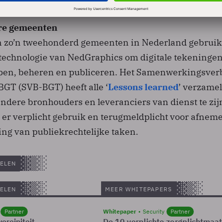
re gemeenten
zo’n tweehonderd gemeenten in Nederland gebruik
technologie van NedGraphics om digitale tekeninge
rpen, beheren en publiceren. Het Samenwerkingsve
GT (SVB-BGT) heeft alle ‘
Lessons learned
’ verzame
ndere bronhouders en leveranciers van dienst te zij
t er verplicht gebruik en terugmeldplicht voor afnem
ing van publiekrechtelijke taken.
ELEN
ELEN
MEER WHITEPAPERS
Partner
Whitepaper
Security
Partner
ereiniteit
De 10 verplichte zorgplichtmaa