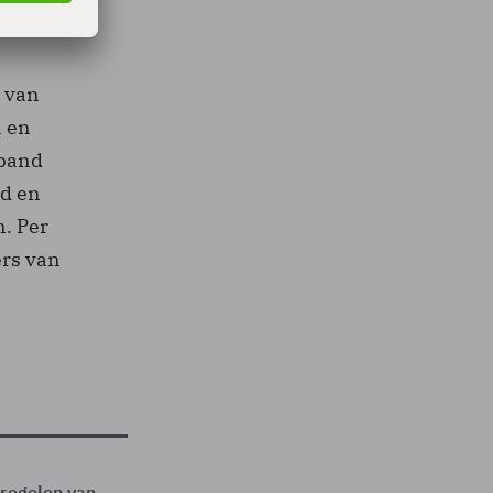
 van
n en
rband
ld en
n. Per
ers van
tregelen van