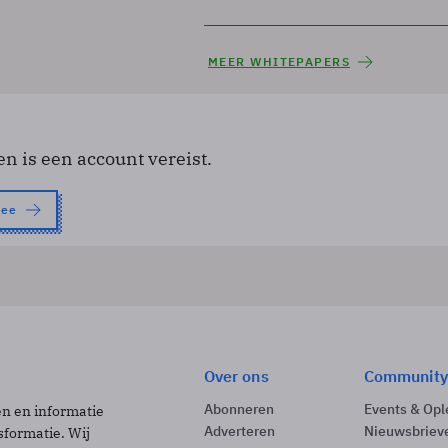
MEER WHITEPAPERS
en is een account vereist.
nee
Over ons
Community
Abonneren
Events & Opl
ën en informatie
Adverteren
Nieuwsbriev
sformatie. Wij