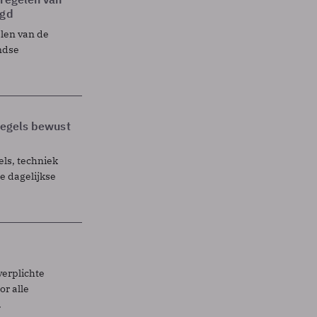
egd
elen van de
ndse
 regels bewust
els, techniek
 dagelijkse
verplichte
r alle
.