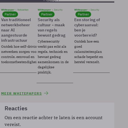
Whitepaper
Netwerken
Whitepaper
Security
Whitepaper
Security
Partner
Partner
Partner
Van traditioneel
Security als
Een storing of
netwerkbeheer
cultuur - maak
cyberaanval:
naar AI
van regels
ben je
aangestuurde
bewust gedrag
voorbereid?
infrastructuur
Cybersecurity
Ontdek hoe een
Ontdek hoe self-driving
werkt pas echt als
goed
netwerken zorgen voor
regels, techniek en
calamiteitenplan
controle, eenvoud en
bewust gedrag
schade beperkt en
toekomstbestendigheid.
samenkomen in de
herstel versnelt.
dagelijkse
praktijk.
MEER WHITEPAPERS
Reacties
Om een reactie achter te laten is een account
vereist.