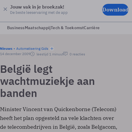
Jouw vak in je broekzak!
Download
De beste leeservaring met de app
Business
Maatschappij
Tech & Toekomst
Carrière
Nieuws
Automatisering Gids
14 december 2009
leestijd 1 minuut
0 reacties
België legt
wachtmuziekje aan
banden
Minister Vincent van Quickenborne (Telecom)
heeft het plan opgesteld na vele klachten over
de telecombedrijven in België, zoals Belgacom,