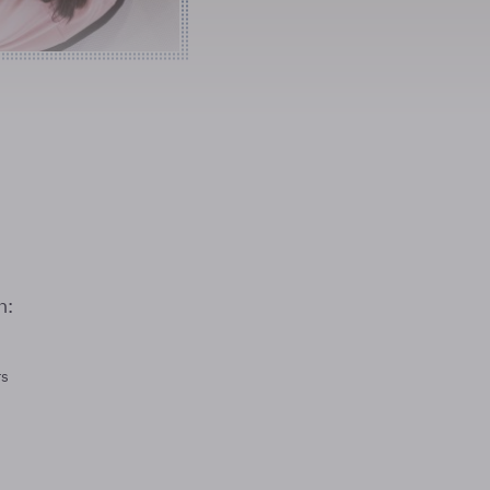
n:
rs