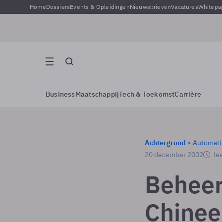
Home
Dossiers
Events & Opleidingen
Nieuwsbrieven
Vacatures
Whitepa
Business
Maatschappij
Tech & Toekomst
Carrière
Achtergrond
Automati
20 december 2002
lee
Beheer
Chinee