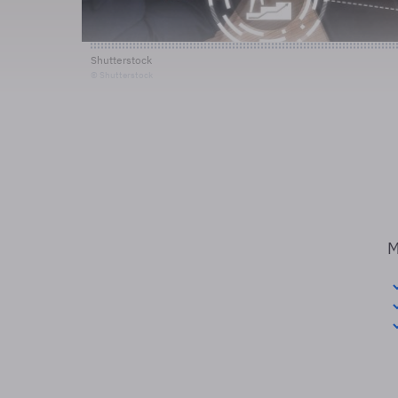
Shutterstock
© Shutterstock
M