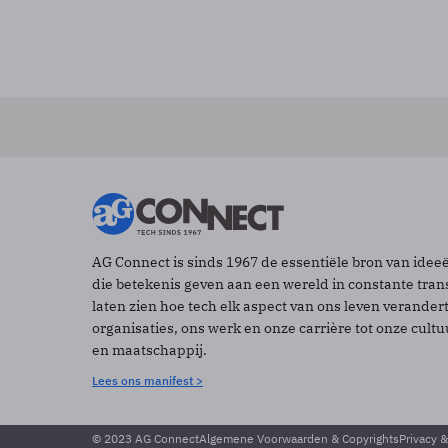
AG Connect is sinds 1967 de essentiële bron van idee
die betekenis geven aan een wereld in constante tran
laten zien hoe tech elk aspect van ons leven verander
organisaties, ons werk en onze carrière tot onze cult
en maatschappij.
Lees ons manifest >
© 2023 AG Connect
Algemene Voorwaarden & Copyrights
Privacy 