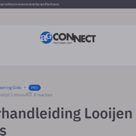
pers
Abonneren
Adverteren
Partners
sering Gids
PRO
stijd 1 minuut
0 reacties
handleiding Looijen 
s