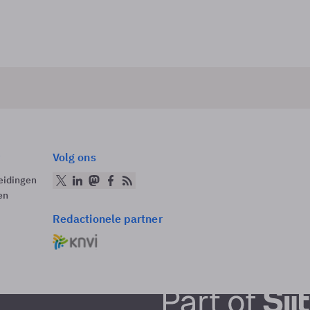
Volg ons
eidingen
en
Redactionele partner