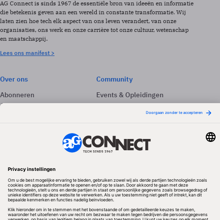
AG Connect is sinds 1967 de essentiële bron van ideeën en informatie
die betekenis geven aan een wereld in constante transformatie. Wij
laten zien hoe tech elk aspect van ons leven verandert, van onze
organisaties, ons werk en onze carrière tot onze cultuur, wetenschap
en maatschappij.
Lees ons manifest >
Over ons
Community
Abonneren
Events & Opleidingen
Adverteren
Nieuwsbrieven
Contact
Vacatures
Colofon
Whitepapers
Onze app
Privacyinstellingen
Volg ons
Redactionele partner