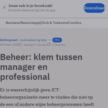
Jouw vak in je broekzak!
Download
De beste leeservaring met de app
Business
Maatschappij
Tech & Toekomst
Carrière
Achtergrond
Automatisering Gids
PRO
28 maart 2008
leestijd 7 minuten
0 reacties
Beheer: klem tussen
manager en
professional
Er is waarschijnlijk geen ICT-
beheerorganisatie meer te vinden die niet op
de een of andere wijze beheerprocessen heeft