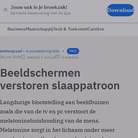
Jouw vak in je broekzak!
Download
De beste leeservaring met de app
Business
Maatschappij
Tech & Toekomst
Carrière
Achtergrond
Automatisering Gids
PRO
28 juni 2004
leestijd 1 minuut
0 reacties
Beeldschermen
verstoren slaappatroon
Langdurige blootstelling aan beeldbuizen
zoals die van de tv en pc verstoort de
melatoninehuishouding van de mens.
Melatonine zorgt in het lichaam onder meer