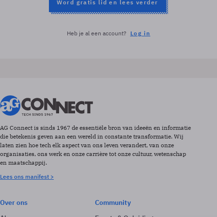
Word gratis lid en lees verder
Heb je al een account?
Log in
AG Connect is sinds 1967 de essentiële bron van ideeën en informatie
die betekenis geven aan een wereld in constante transformatie. Wij
laten zien hoe tech elk aspect van ons leven verandert, van onze
organisaties, ons werk en onze carrière tot onze cultuur, wetenschap
en maatschappij.
Lees ons manifest >
Over ons
Community