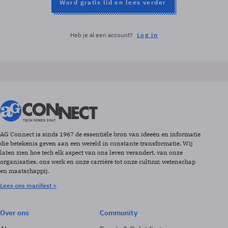
Word gratis lid en lees verder
Heb je al een account?
Log in
AG Connect is sinds 1967 de essentiële bron van ideeën en informatie
die betekenis geven aan een wereld in constante transformatie. Wij
laten zien hoe tech elk aspect van ons leven verandert, van onze
organisaties, ons werk en onze carrière tot onze cultuur, wetenschap
en maatschappij.
Lees ons manifest >
Over ons
Community