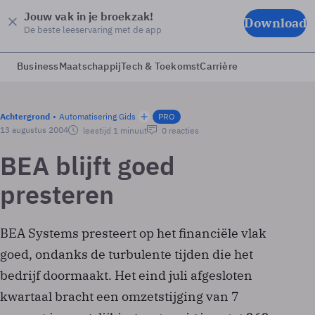
Jouw vak in je broekzak!
Download
De beste leeservaring met de app
Business
Maatschappij
Tech & Toekomst
Carrière
Achtergrond
Automatisering Gids
PRO
13 augustus 2004
leestijd 1 minuut
0 reacties
BEA blijft goed
presteren
BEA Systems presteert op het financiële vlak
goed, ondanks de turbulente tijden die het
bedrijf doormaakt. Het eind juli afgesloten
kwartaal bracht een omzetstijging van 7