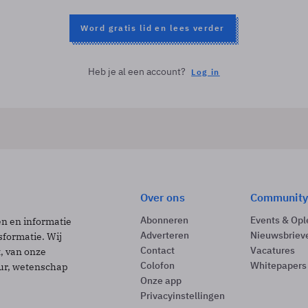
Word gratis lid en lees verder
Heb je al een account?
Log in
Over ons
Community
Abonneren
Events & Opl
ën en informatie
Adverteren
Nieuwsbriev
sformatie. Wij
Contact
Vacatures
t, van onze
Colofon
Whitepapers
uur, wetenschap
Onze app
Privacyinstellingen