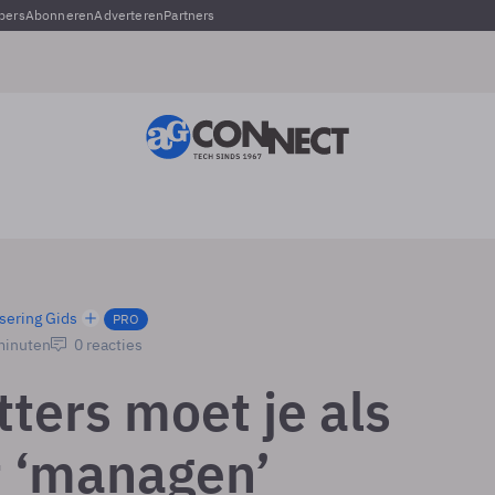
pers
Abonneren
Adverteren
Partners
sering Gids
PRO
 minuten
0 reacties
ters moet je als
t ‘managen’