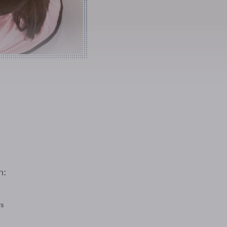
n:
rs