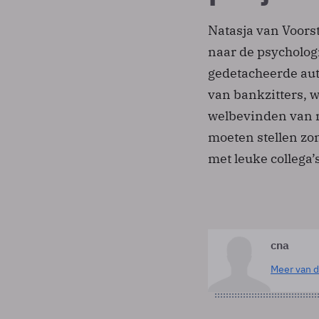
Natasja van Voors
naar de psycholog
gedetacheerde aut
van bankzitters, 
welbevinden van m
moeten stellen zo
met leuke collega’s
cna
Meer van d