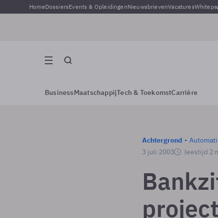
Home
Dossiers
Events & Opleidingen
Nieuwsbrieven
Vacatures
Whitepa
Business
Maatschappij
Tech & Toekomst
Carrière
Achtergrond
Automati
3 juli 2003
leestijd 2
Bankzit
projec