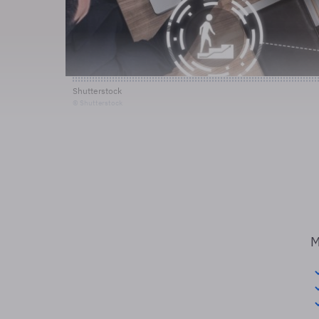
Shutterstock
© Shutterstock
M