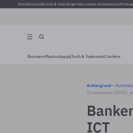
Home
Dossiers
Events & Opleidingen
Nieuwsbrieven
Vacatures
Whitepa
Business
Maatschappij
Tech & Toekomst
Carrière
Achtergrond
Automati
22 september 2003
le
Banken
ICT