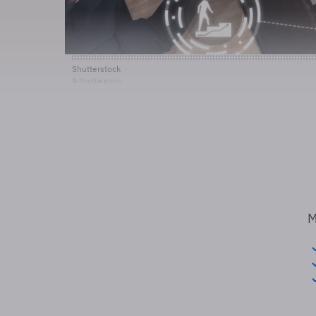
Shutterstock
© Shutterstock
M