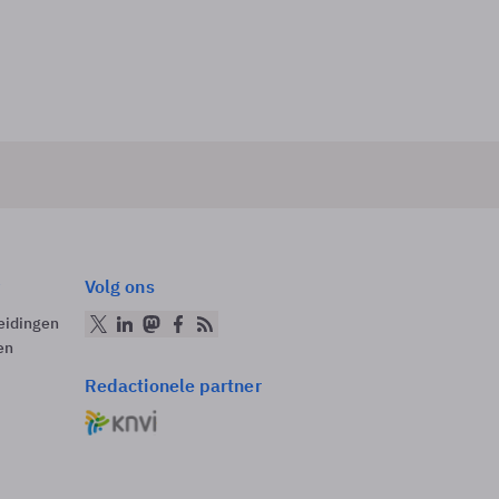
Volg ons
eidingen
en
Redactionele partner