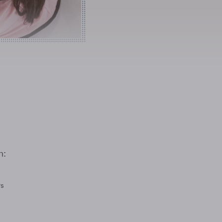
n:
rs