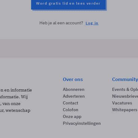
Word gratis lid en lees verder
Heb je al een account?
Log in
Over ons
Community
Abonneren
Events & Opl
ën en informatie
Adverteren
Nieuwsbriev
sformatie. Wij
Contact
Vacatures
t, van onze
Colofon
Whitepapers
uur, wetenschap
Onze app
Privacyinstellingen