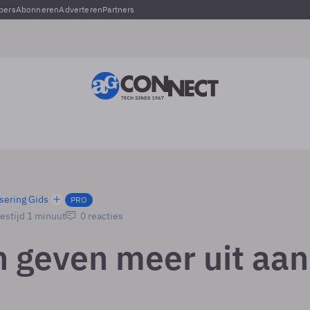
pers
Abonneren
Adverteren
Partners
sering Gids
PRO
estijd 1 minuut
0 reacties
 geven meer uit aan