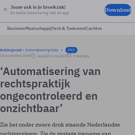
Jouw vak in je broekzak!
Download
De beste leeservaring met de app
Business
Maatschappij
Tech & Toekomst
Carrière
Achtergrond
Automatisering Gids
PRO
18 november 2004
leestijd 6 minuten
0 reacties
‘Automatisering van
rechtspraktijk
ongecontroleerd en
onzichtbaar’
Zie het onder zware druk staande Nederlandse
rechtssysteem. Zie de gestage toename van