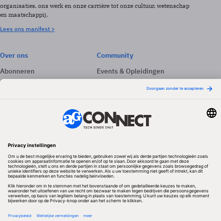
organisaties, ons werk en onze carrière tot onze cultuur, wetenschap
en maatschappij.
Lees ons manifest >
Over ons
Community
Abonneren
Events & Opleidingen
Adverteren
Nieuwsbrieven
Contact
Vacatures
Colofon
Whitepapers
Onze app
Privacyinstellingen
Volg ons
Redactionele partner