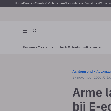
Home
Dossiers
Events & Opleidingen
Nieuwsbrieven
Vacatures
Whitepa
Business
Maatschappij
Tech & Toekomst
Carrière
Achtergrond
Automati
27 november 2003
lee
Arme l
bij E-