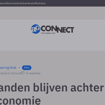
pers
Abonneren
Adverteren
Partners
sering Gids
PRO
stijd 1 minuut
0 reacties
anden blijven achter
economie