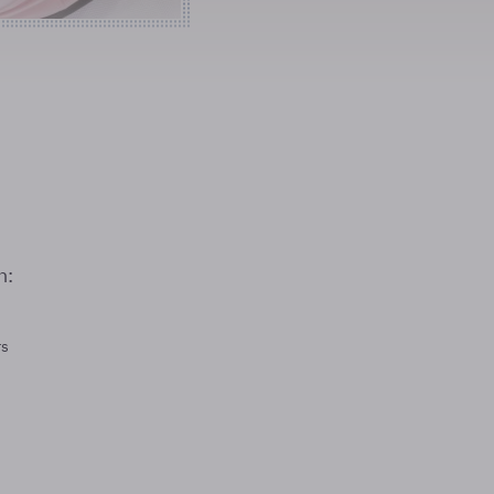
n:
rs