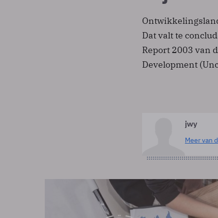
Ontwikkelingsland
Dat valt te concl
Report 2003 van d
Development (Unc
jwy
Meer van d