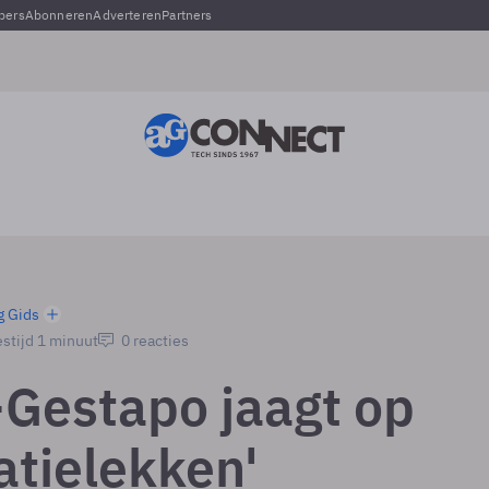
pers
Abonneren
Adverteren
Partners
g Gids
stijd 1 minuut
0 reacties
-Gestapo jaagt op
atielekken'