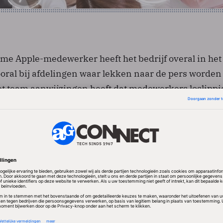
me Apple-medewerker heeft het bedrijf overal in het
vooral bij afdelingen waar lekken naar de pers worden
t team aanwijzingen heeft dat medewerkers loslippig
arbij de leidinggevende van de afdeling als doorgeefl
ordt ingeschakeld.
en hun mobiele telefoon afgeven, waarna de inhoud
 op een laptop wordt gekopieerd op zoek naar
Tijdens het onderzoek mogen medewerkers niet met 
n via hun computers met elkaar communiceren. Ied
udingsverklaring ondertekenen, ook al is dat al ee