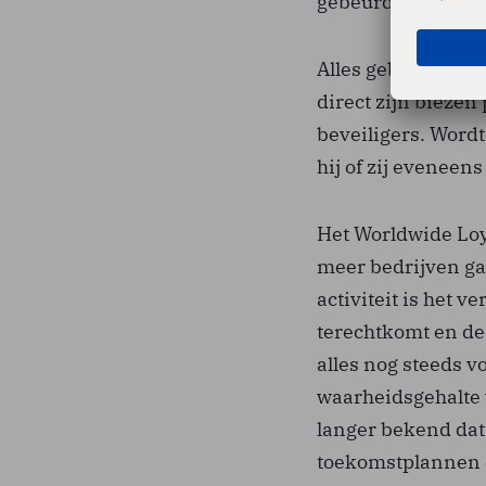
gebeurd bij de ind
Alles gebeurt op 
direct zijn bieze
beveiligers. Word
hij of zij eveneen
Het Worldwide Loy
meer bedrijven ga
activiteit is het 
terechtkomt en de
alles nog steeds 
waarheidsgehalte va
langer bekend dat 
toekomstplannen 