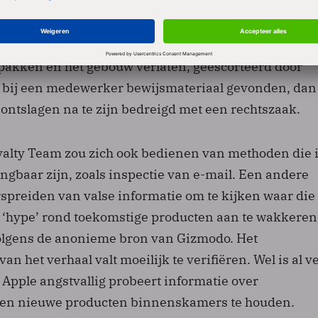
iensttreding.
basis van vrijwilligheid, maar wie medewerking weige
n pakken en het gebouw verlaten, geëscorteerd door
t bij een medewerker bewijsmateriaal gevonden, dan
s ontslagen na te zijn bedreigd met een rechtszaak.
alty Team zou zich ook bedienen van methoden die 
ngbaar zijn, zoals inspectie van e-mail. Een andere
verspreiden van valse informatie om te kijken waar die
 ‘hype’ rond toekomstige producten aan te wakkeren.
volgens de anonieme bron van Gizmodo. Het
n het verhaal valt moeilijk te verifiëren. Wel is al v
Apple angstvallig probeert informatie over
en nieuwe producten binnenskamers te houden.