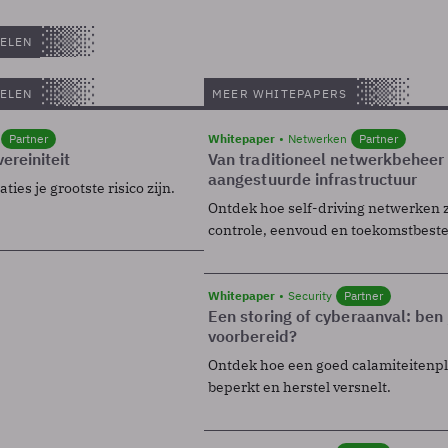
ELEN
ELEN
MEER WHITEPAPERS
Partner
Whitepaper
Netwerken
Partner
ereiniteit
Van traditioneel netwerkbeheer
aangestuurde infrastructuur
ies je grootste risico zijn.
Ontdek hoe self-driving netwerken 
controle, eenvoud en toekomstbest
Whitepaper
Security
Partner
Een storing of cyberaanval: ben 
voorbereid?
Ontdek hoe een goed calamiteitenp
beperkt en herstel versnelt.