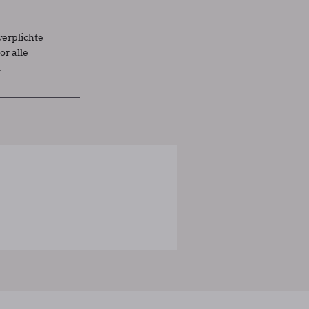
verplichte
r alle
.