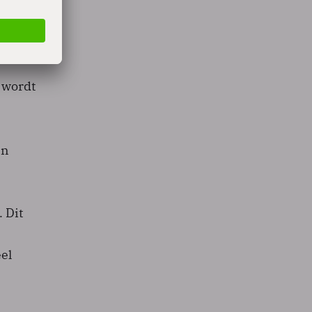
rt kan
 wordt
in
 Dit
eel