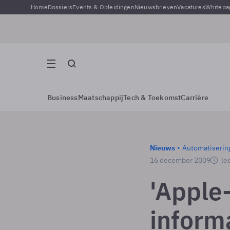
Home
Dossiers
Events & Opleidingen
Nieuwsbrieven
Vacatures
Whitepa
Business
Maatschappij
Tech & Toekomst
Carrière
Nieuws
Automatiserin
16 december 2009
lee
'Apple
inform