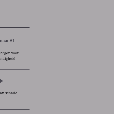
 naar AI
zorgen voor
endigheid.
je
lan schade