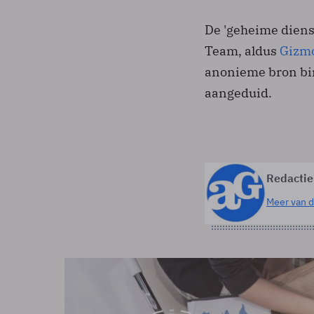
De 'geheime dienst
Team, aldus
Gizm
anonieme bron bin
aangeduid.
Redactie
Meer van d