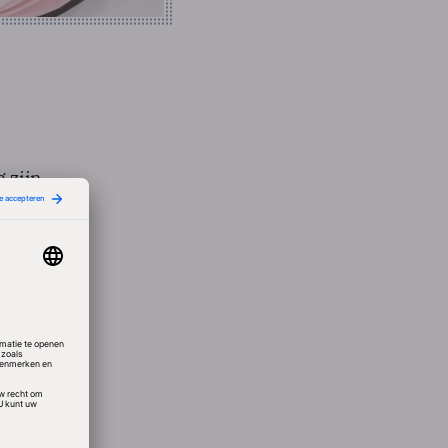
 zijn,
uik
 (sms-
elkaar
ereen
rder