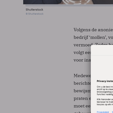
Shutterstock
© Shutterstock
Volgens de anonie
bedrijf ‘mollen’, 
vermoed. Zodra he
volgt een inval wa
voor instructies w
Medewerkers moet
berichten, foto’s)
bewijsmateriaal. 
praten en evenmi
moet een geheimho