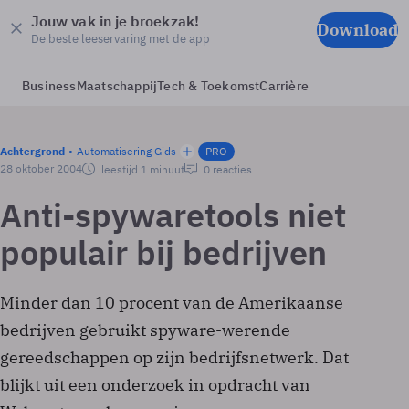
Jouw vak in je broekzak!
Download
De beste leeservaring met de app
Business
Maatschappij
Tech & Toekomst
Carrière
Achtergrond
Automatisering Gids
PRO
28 oktober 2004
leestijd 1 minuut
0 reacties
Anti-spywaretools niet
populair bij bedrijven
Minder dan 10 procent van de Amerikaanse
bedrijven gebruikt spyware-werende
gereedschappen op zijn bedrijfsnetwerk. Dat
blijkt uit een onderzoek in opdracht van