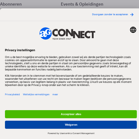
Abonneren
Events & Opleidingen
Adverteren
Nieuwsbrieven
Contact
Vacatures
Colofon
Whitepapers
Onze app
Privacyinstellingen
Volg ons
Redactionele partner
Algemene Voorwaarden & Copyrights
Privacy & Cookies