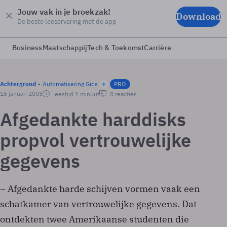
Jouw vak in je broekzak!
Download
De beste leeservaring met de app
Business
Maatschappij
Tech & Toekomst
Carrière
Achtergrond
Automatisering Gids
PRO
16 januari 2003
leestijd 1 minuut
0 reacties
Afgedankte harddisks
propvol vertrouwelijke
gegevens
– Afgedankte harde schijven vormen vaak een
schatkamer van vertrouwelijke gegevens. Dat
ontdekten twee Amerikaanse studenten die