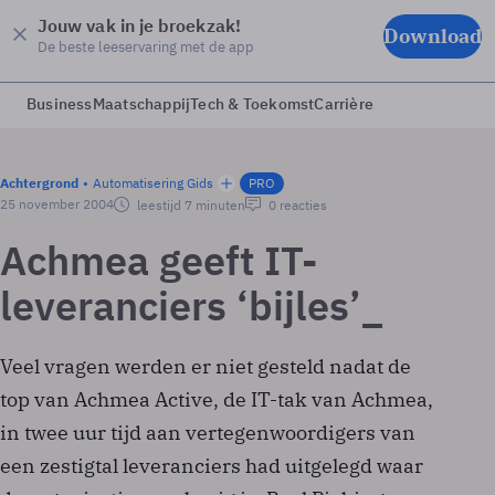
Jouw vak in je broekzak!
Download
De beste leeservaring met de app
Business
Maatschappij
Tech & Toekomst
Carrière
Achtergrond
Automatisering Gids
PRO
25 november 2004
leestijd 7 minuten
0 reacties
Achmea geeft IT-
leveranciers ‘bijles’_
Veel vragen werden er niet gesteld nadat de
top van Achmea Active, de IT-tak van Achmea,
in twee uur tijd aan vertegenwoordigers van
een zestigtal leveranciers had uitgelegd waar