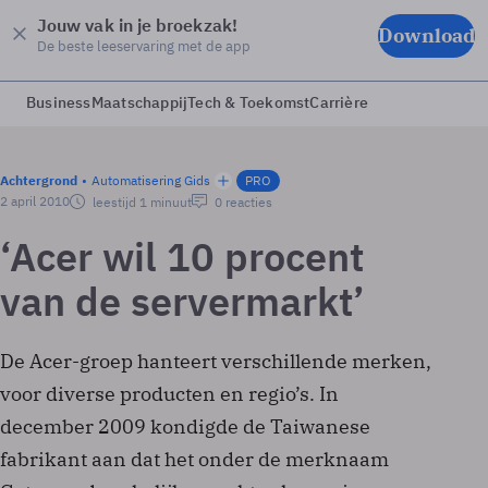
Jouw vak in je broekzak!
Download
De beste leeservaring met de app
Business
Maatschappij
Tech & Toekomst
Carrière
Achtergrond
Automatisering Gids
PRO
2 april 2010
leestijd 1 minuut
0 reacties
‘Acer wil 10 procent
van de servermarkt’
De Acer-groep hanteert verschillende merken,
voor diverse producten en regio’s. In
december 2009 kondigde de Taiwanese
fabrikant aan dat het onder de merknaam