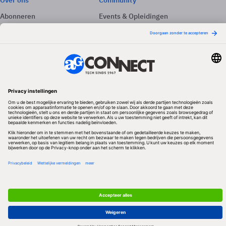
Over ons
Community
Abonneren
Events & Opleidingen
Adverteren
Nieuwsbrieven
Contact
Vacatures
Colofon
Whitepapers
Onze app
Privacyinstellingen
Volg ons
Redactionele partner
Algemene Voorwaarden & Copyrights
Privacy & Cookies