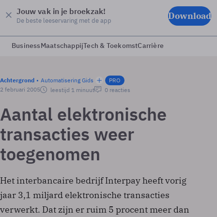
Jouw vak in je broekzak!
Download
De beste leeservaring met de app
Business
Maatschappij
Tech & Toekomst
Carrière
Achtergrond
Automatisering Gids
PRO
2 februari 2005
leestijd 1 minuut
0 reacties
Aantal elektronische
transacties weer
toegenomen
Het interbancaire bedrijf Interpay heeft vorig
jaar 3,1 miljard elektronische transacties
verwerkt. Dat zijn er ruim 5 procent meer dan