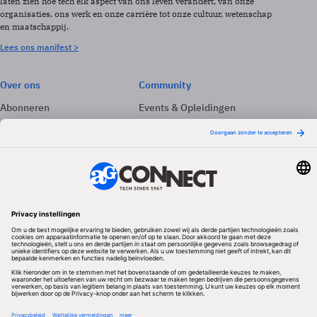
laten zien hoe tech elk aspect van ons leven verandert, van onze
organisaties, ons werk en onze carrière tot onze cultuur, wetenschap
en maatschappij.
Lees ons manifest >
Over ons
Community
Abonneren
Events & Opleidingen
Adverteren
Nieuwsbrieven
Contact
Vacatures
Colofon
Whitepapers
Onze app
Privacyinstellingen
Volg ons
Redactionele partner