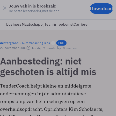
Jouw vak in je broekzak!
Download
De beste leeservaring met de app
Business
Maatschappij
Tech & Toekomst
Carrière
Achtergrond
Automatisering Gids
PRO
27 november 2003
leestijd 2 minuten
0 reacties
Aanbesteding: niet
geschoten is altijd mis
TenderCoach helpt kleine en middelgrote
ondernemingen bij de administratieve
rompslomp van het inschrijven op een
overheidsopdracht. Oprichters Kim Schofaerts,