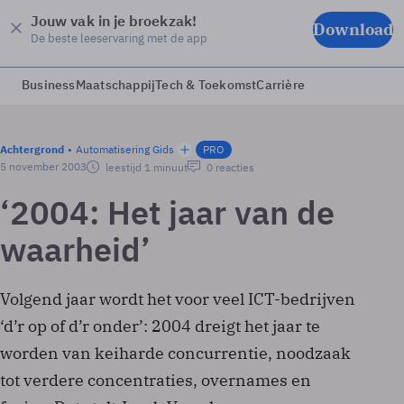
Jouw vak in je broekzak!
Download
De beste leeservaring met de app
Business
Maatschappij
Tech & Toekomst
Carrière
Achtergrond
Automatisering Gids
PRO
5 november 2003
leestijd 1 minuut
0 reacties
‘2004: Het jaar van de
waarheid’
Volgend jaar wordt het voor veel ICT-bedrijven
‘d’r op of d’r onder’: 2004 dreigt het jaar te
worden van keiharde concurrentie, noodzaak
tot verdere concentraties, overnames en