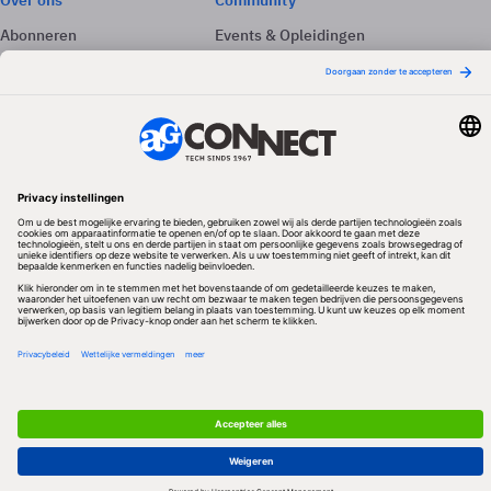
Over ons
Community
Abonneren
Events & Opleidingen
Adverteren
Nieuwsbrieven
Contact
Vacatures
Colofon
Whitepapers
Onze app
Privacyinstellingen
Volg ons
Redactionele partner
Algemene Voorwaarden & Copyrights
Privacy & Cookies