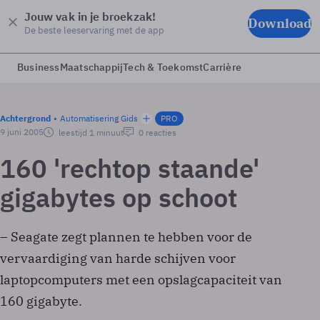
Jouw vak in je broekzak!
Download
De beste leeservaring met de app
Business
Maatschappij
Tech & Toekomst
Carrière
Achtergrond
Automatisering Gids
PRO
9 juni 2005
leestijd 1 minuut
0 reacties
160 'rechtop staande'
gigabytes op schoot
– Seagate zegt plannen te hebben voor de
vervaardiging van harde schijven voor
laptopcomputers met een opslagcapaciteit van
160 gigabyte.