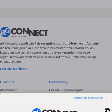
AG Connect is sinds 1967 de essentiële bron van ideeën en informatie
die betekenis geven aan een wereld in constante transformatie. Wij
laten zien hoe tech elk aspect van ons leven verandert, van onze
organisaties, ons werk en onze carrière tot onze cultuur, wetenschap
en maatschappij.
Lees ons manifest >
Over ons
Community
Abonneren
Events & Opleidingen
Adverteren
Nieuwsbrieven
Contact
Vacatures
Colofon
Whitepapers