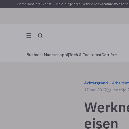
Home
Dossiers
Events & Opleidingen
Nieuwsbrieven
Vacatures
Whitepa
Business
Maatschappij
Tech & Toekomst
Carrière
Achtergrond
Arbeidsm
17 mei 2017
leestijd 
Werkne
eisen