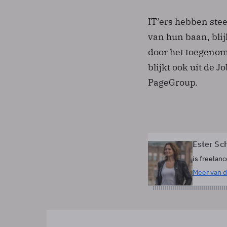
IT’ers hebben ste
van hun baan, blij
door het toegenom
blijkt ook uit de 
PageGroup.
Ester Sc
is freelanc
Meer van d