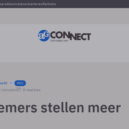
pers
Abonneren
Adverteren
Partners
arkt
PRO
2 minuten
0 reacties
mers stellen meer