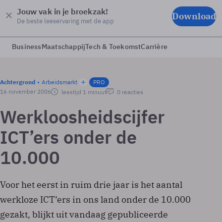
Jouw vak in je broekzak!
Download
De beste leeservaring met de app
Business
Maatschappij
Tech & Toekomst
Carrière
Achtergrond
Arbeidsmarkt
PRO
16 november 2006
leestijd 1 minuut
0 reacties
Werkloosheidscijfer
ICT’ers onder de
10.000
Voor het eerst in ruim drie jaar is het aantal
werkloze ICT’ers in ons land onder de 10.000
gezakt, blijkt uit vandaag gepubliceerde