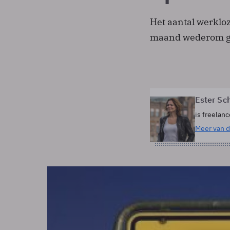
Het aantal werkloz
maand wederom g
Ester Sc
is freelanc
Meer van d