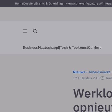
Home
Dossiers
Events & Opleidingen
Nieuwsbrieven
Vacatures
Whitepa
Business
Maatschappij
Tech & Toekomst
Carrière
Nieuws
Arbeidsmarkt
17 augustus 2017
lees
Werklo
opnieu