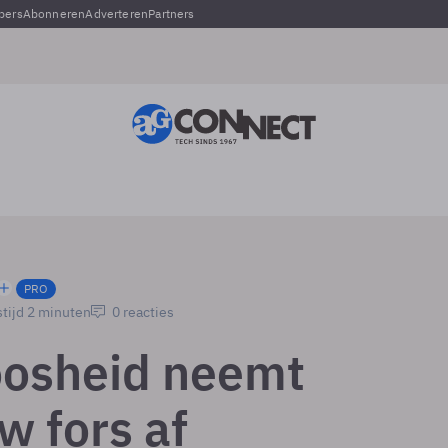
pers
Abonneren
Adverteren
Partners
PRO
tijd 2 minuten
0 reacties
osheid neemt
w fors af