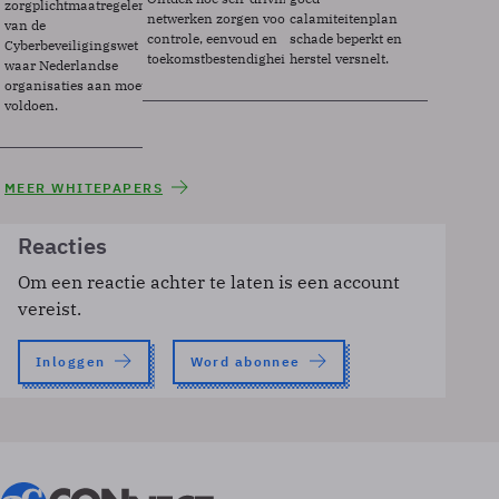
zorgplichtmaatregelen
netwerken zorgen voor
calamiteitenplan
van de
controle, eenvoud en
schade beperkt en
Cyberbeveiligingswet
toekomstbestendigheid.
herstel versnelt.
waar Nederlandse
organisaties aan moeten
voldoen.
MEER WHITEPAPERS
Reacties
Om een reactie achter te laten is een account
vereist.
Inloggen
Word abonnee