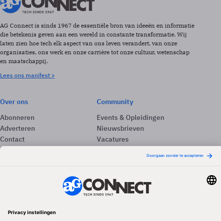
AG Connect is sinds 1967 de essentiële bron van ideeën en informatie
die betekenis geven aan een wereld in constante transformatie. Wij
laten zien hoe tech elk aspect van ons leven verandert, van onze
organisaties, ons werk en onze carrière tot onze cultuur, wetenschap
en maatschappij.
Lees ons manifest >
Over ons
Community
Abonneren
Events & Opleidingen
Adverteren
Nieuwsbrieven
Contact
Vacatures
Colofon
Whitepapers
Onze app
Privacyinstellingen
Volg ons