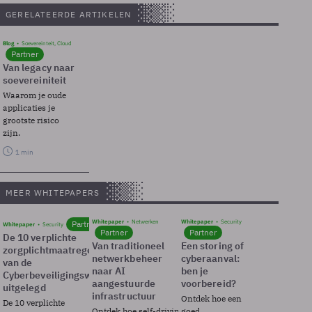
GERELATEERDE ARTIKELEN
Blog
Soevereinteit, Cloud
Partner
Van legacy naar
soevereiniteit
Waarom je oude
applicaties je
grootste risico
zijn.
1 min
MEER WHITEPAPERS
Whitepaper
Netwerken
Whitepaper
Security
Partner
Whitepaper
Security
Partner
Partner
De 10 verplichte
Van traditioneel
Een storing of
zorgplichtmaatregelen
netwerkbeheer
cyberaanval:
van de
naar AI
ben je
Cyberbeveiligingswet
aangestuurde
voorbereid?
uitgelegd
infrastructuur
Ontdek hoe een
De 10 verplichte
Ontdek hoe self-driving
goed