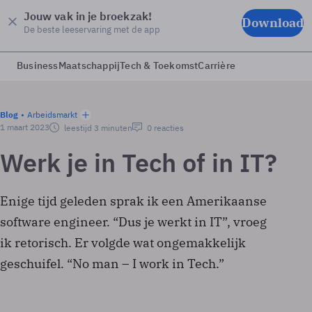
Jouw vak in je broekzak!
Download
De beste leeservaring met de app
Business
Maatschappij
Tech & Toekomst
Carrière
Blog
Arbeidsmarkt
1 maart 2023
leestijd 3 minuten
0 reacties
Werk je in Tech of in IT?
Enige tijd geleden sprak ik een Amerikaanse
software engineer. “Dus je werkt in IT”, vroeg
ik retorisch. Er volgde wat ongemakkelijk
geschuifel. “No man – I work in Tech.”