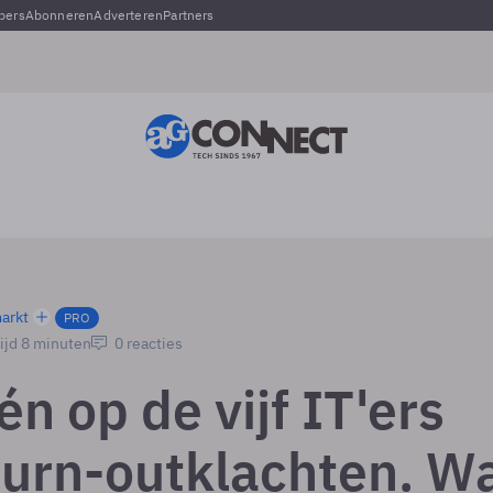
pers
Abonneren
Adverteren
Partners
arkt
PRO
ijd 8 minuten
0 reacties
én op de vijf IT'ers
burn-outklachten. W