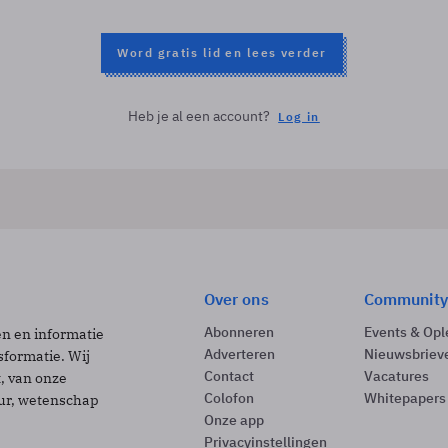
Word gratis lid en lees verder
Heb je al een account?
Log in
Over ons
Community
Abonneren
Events & Opl
ën en informatie
Adverteren
Nieuwsbriev
sformatie. Wij
Contact
Vacatures
t, van onze
Colofon
Whitepapers
uur, wetenschap
Onze app
Privacyinstellingen