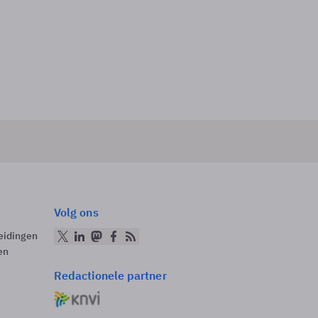
Volg ons
eidingen
en
Redactionele partner