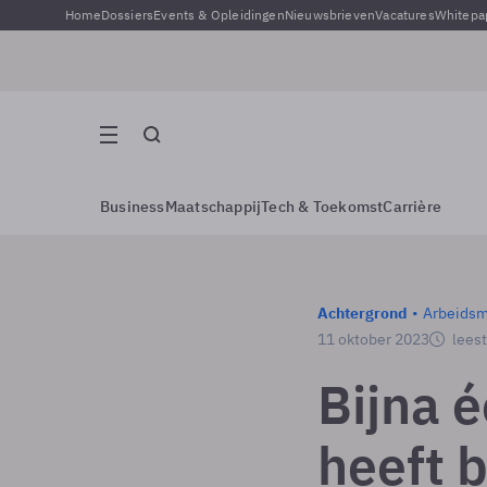
Home
Dossiers
Events & Opleidingen
Nieuwsbrieven
Vacatures
Whitepa
Business
Maatschappij
Tech & Toekomst
Carrière
Achtergrond
Arbeidsm
11 oktober 2023
leest
Bijna é
heeft 