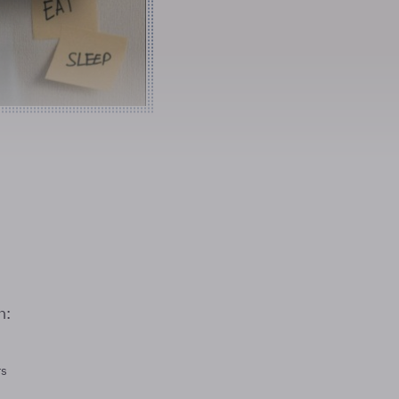
n:
rs