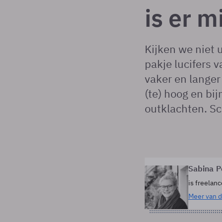
is er m
Kijken we niet u
pakje lucifers 
vaker en langer
(te) hoog en bij
outklachten. Sc
Sabina 
is freelanc
Meer van d