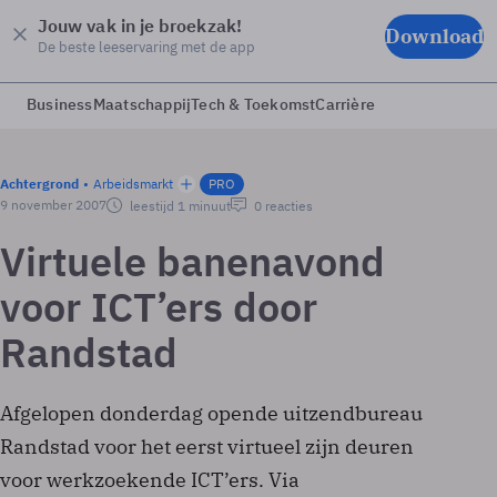
Jouw vak in je broekzak!
Download
De beste leeservaring met de app
Business
Maatschappij
Tech & Toekomst
Carrière
Achtergrond
Arbeidsmarkt
PRO
9 november 2007
leestijd 1 minuut
0 reacties
Virtuele banenavond
voor ICT’ers door
Randstad
Afgelopen donderdag opende uitzendbureau
Randstad voor het eerst virtueel zijn deuren
voor werkzoekende ICT’ers. Via