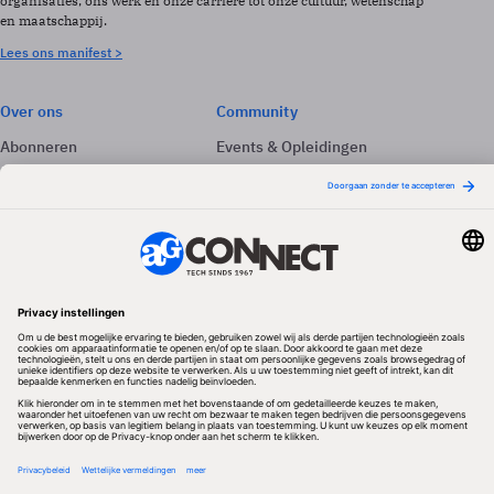
organisaties, ons werk en onze carrière tot onze cultuur, wetenschap
en maatschappij.
Lees ons manifest >
Over ons
Community
Abonneren
Events & Opleidingen
Adverteren
Nieuwsbrieven
Contact
Vacatures
Colofon
Whitepapers
Onze app
Privacyinstellingen
Volg ons
Redactionele partner