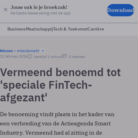
Jouw vak in je broekzak!
Download
De beste leeservaring met de app
Business
Maatschappij
Tech & Toekomst
Carrière
Nieuws
Arbeidsmarkt
11 februari 2016
leestijd 1 minuut
0 reacties
Vermeend benoemd tot
'speciale FinTech-
afgezant'
De benoeming vindt plaats in het kader van
een verbreding van de Actieagenda Smart
Industry. Vermeend had al zitting in de