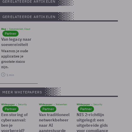
GERELATEERDE ARTIKELEN
GERELATEERDE ARTIKELEN
Blog
Soevereinteit, Cloud
Partner
Van legacy naar
soevereiniteit
Waarom je oude
applicaties je
grootste risico
zijn.
1 min
MEER WHITEPAPERS
Whitepaper
Security
Whitepaper
Netwerken
Whitepaper
Security
Partner
Partner
Partner
Een storing of
Van traditioneel
NIS 2-richtlijn
cyberaanval:
netwerkbeheer
uitgelegd: een
ben je
naar AI
uitgebreide gids
voorbereid?
aangestuurde
voor compliance