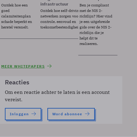
infrastructuur
Ontdek hoe een
Ben je compliant
goed
Ontdek hoe self-driving
met de NIS 2-
calamiteitenplan
netwerken zorgen voor
richtlijn? Hier vind
schade beperkt en
controle, eenvoud en
je een uitgebreide
herstel versnelt.
toekomstbestendigheid.
gids over de NIS 2-
richtlijn die je
helpt dit te
realiseren.
MEER WHITEPAPERS
Reacties
Om een reactie achter te laten is een account
vereist.
Inloggen
Word abonnee