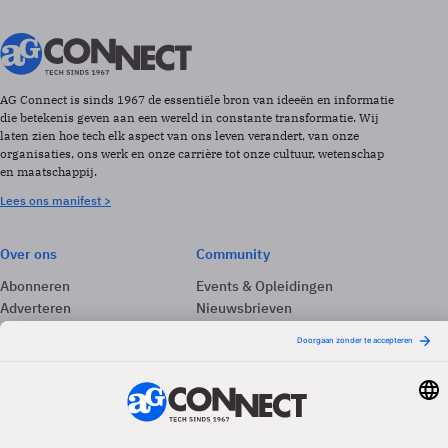
AG Connect is sinds 1967 de essentiële bron van ideeën en informatie
die betekenis geven aan een wereld in constante transformatie. Wij
laten zien hoe tech elk aspect van ons leven verandert, van onze
organisaties, ons werk en onze carrière tot onze cultuur, wetenschap
en maatschappij.
Lees ons manifest >
Over ons
Community
Abonneren
Events & Opleidingen
Adverteren
Nieuwsbrieven
Contact
Vacatures
Colofon
Whitepapers
Onze app
Privacyinstellingen
Volg ons