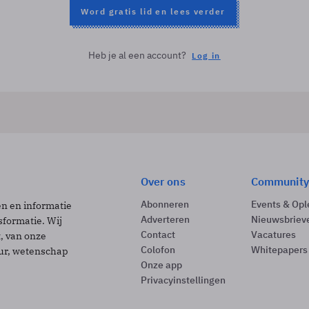
Word gratis lid en lees verder
Heb je al een account?
Log in
Over ons
Community
Abonneren
Events & Opl
ën en informatie
Adverteren
Nieuwsbriev
sformatie. Wij
Contact
Vacatures
t, van onze
Colofon
Whitepapers
uur, wetenschap
Onze app
Privacyinstellingen