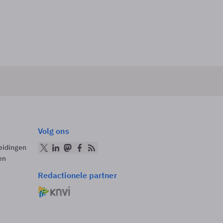
Volg ons
eidingen
en
Redactionele partner