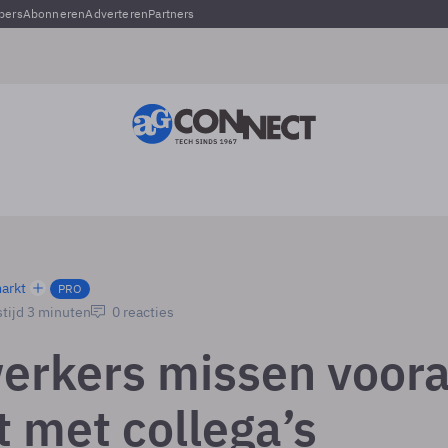
pers
Abonneren
Adverteren
Partners
arkt
PRO
tijd 3 minuten
0 reacties
erkers missen voora
t met collega’s