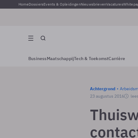
Home
Dossiers
Events & Opleidingen
Nieuwsbrieven
Vacatures
Whitepa
Business
Maatschappij
Tech & Toekomst
Carrière
Achtergrond
Arbeidsm
23 augustus 2016
lees
Thuisw
contac