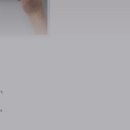
n:
rs