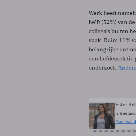
Werk heeft namelij
helft (52%) van d
collega’s buiten h
vaak. Ruim 11% va
belangrijke ontmo
een liefdesrelatie 
onderzoek
'Ander
Ester Sc
is freelanc
Meer van d