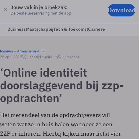
Jouw vak in je broekzak!
Download
De beste leeservaring met de app
Business
Maatschappij
Tech & Toekomst
Carrière
Nieuws
Arbeidsmarkt
25 april 2017
leestijd 1 minuut
0 reacties
‘Online identiteit
doorslaggevend bij zzp-
opdrachten’
Het merendeel van de opdrachtgevers wil
weten wat ze in huis halen wanneer ze een
ZZP'er inhuren. Hierbij kijken maar liefst vier