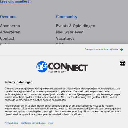
Lees ons manifest >
Over ons
Community
Abonneren
Events & Opleidingen
Adverteren
Nieuwsbrieven
Contact
Vacatures
Colofon
Whitepapers
Onze app
Privacyinstellingen
Volg ons
Redactionele partner
Algemene Voorwaarden & Copyrights