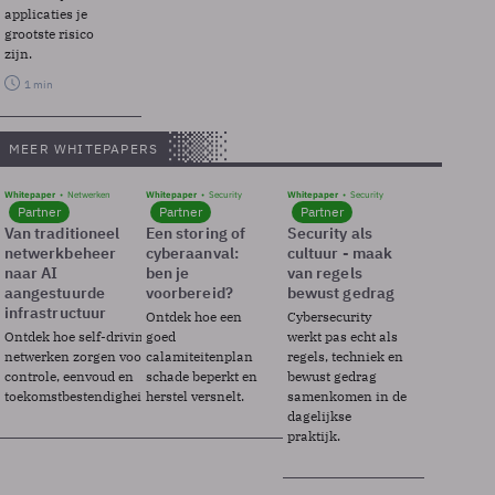
applicaties je
grootste risico
zijn.
1 min
MEER WHITEPAPERS
Whitepaper
Netwerken
Whitepaper
Security
Whitepaper
Security
Partner
Partner
Partner
Van traditioneel
Een storing of
Security als
netwerkbeheer
cyberaanval:
cultuur - maak
naar AI
ben je
van regels
aangestuurde
voorbereid?
bewust gedrag
infrastructuur
Ontdek hoe een
Cybersecurity
Ontdek hoe self-driving
goed
werkt pas echt als
netwerken zorgen voor
calamiteitenplan
regels, techniek en
controle, eenvoud en
schade beperkt en
bewust gedrag
toekomstbestendigheid.
herstel versnelt.
samenkomen in de
dagelijkse
praktijk.