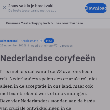
Jouw vak in je broekzak!
Download
De beste leeservaring met de app
Business
Maatschappij
Tech & Toekomst
Carrière
Achtergrond
Arbeidsmarkt
PRO
28 november 2016
leestijd 7 minuten
0 reacties
Nederlandse coryfeeën
IT is niet iets dat vanuit de VS over ons heen
rolt. Nederlanders spelen een cruciale rol, niet
alleen in de acceptatie in ons land, maar ook
met baanbrekend werk of dito vindingen.
Deze vier Nederlanders stonden aan de basis
van cruciale ontwikkelingen in de