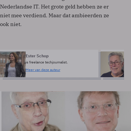
Nederlandse IT. Het grote geld hebben ze er
niet mee verdiend. Maar dat ambieerden ze
ook niet.
Ester Schop
Ta
is freelance techjournalist.
Re
Meer van deze auteur
Me