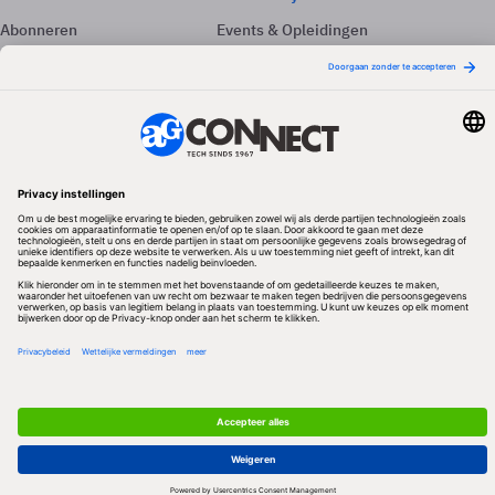
Abonneren
Events & Opleidingen
Adverteren
Nieuwsbrieven
Contact
Vacatures
Colofon
Whitepapers
Onze app
Privacyinstellingen
Volg ons
Redactionele partner
Algemene Voorwaarden & Copyrights
Privacy & Cookies