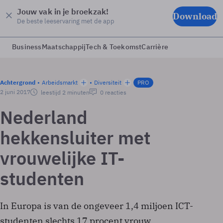
Jouw vak in je broekzak!
Download
De beste leeservaring met de app
Business
Maatschappij
Tech & Toekomst
Carrière
Achtergrond
Arbeidsmarkt
Diversiteit
PRO
2 juni 2017
leestijd 2 minuten
0 reacties
Nederland
hekkensluiter met
vrouwelijke IT-
studenten
In Europa is van de ongeveer 1,4 miljoen ICT-
studenten slechts 17 procent vrouw.