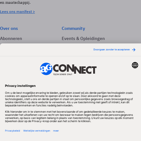
en maatschappij.
Lees ons manifest >
Over ons
Community
Abonneren
Events & Opleidingen
Adverteren
Nieuwsbrieven
Contact
Vacatures
Colofon
Whitepapers
Onze app
Privacyinstellingen
Volg ons
Redactionele partner