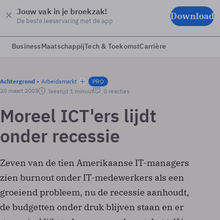
Jouw vak in je broekzak!
Download
De beste leeservaring met de app
Business
Maatschappij
Tech & Toekomst
Carrière
Achtergrond
Arbeidsmarkt
PRO
20 maart 2003
leestijd 1 minuut
0 reacties
Moreel ICT'ers lijdt
onder recessie
Zeven van de tien Amerikaanse IT-managers
zien burnout onder IT-medewerkers als een
groeiend probleem, nu de recessie aanhoudt,
de budgetten onder druk blijven staan en er