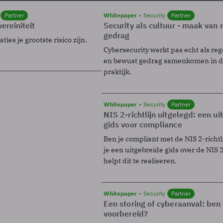
Partner
Whitepaper
Security
Partner
ereiniteit
Security als cultuur - maak van
gedrag
ies je grootste risico zijn.
Cybersecurity werkt pas echt als reg
en bewust gedrag samenkomen in de
praktijk.
Whitepaper
Security
Partner
NIS 2-richtlijn uitgelegd: een u
gids voor compliance
Ben je compliant met de NIS 2-richtl
je een uitgebreide gids over de NIS 2-
helpt dit te realiseren.
Whitepaper
Security
Partner
Een storing of cyberaanval: ben 
voorbereid?