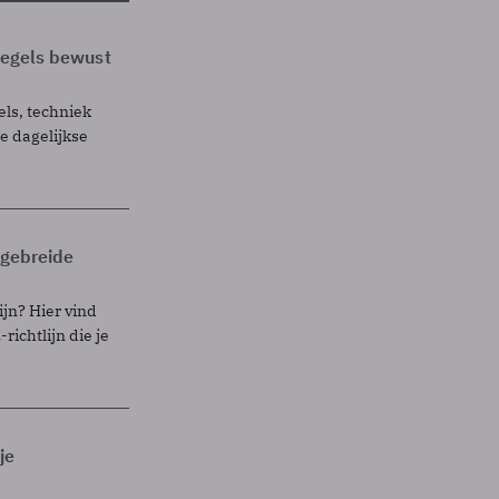
 regels bewust
els, techniek
 dagelijkse
itgebreide
ijn? Hier vind
richtlijn die je
je