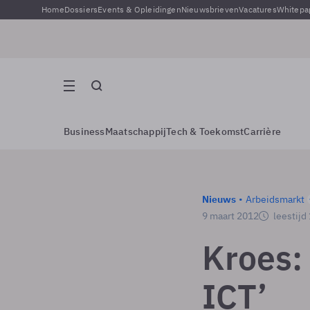
Home
Dossiers
Events & Opleidingen
Nieuwsbrieven
Vacatures
Whitepa
Business
Maatschappij
Tech & Toekomst
Carrière
Nieuws
Arbeidsmarkt
9 maart 2012
leestijd
Kroes:
ICT’