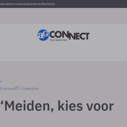
pers
Abonneren
Adverteren
Partners
 1 minuut
0 reacties
 ‘Meiden, kies voor