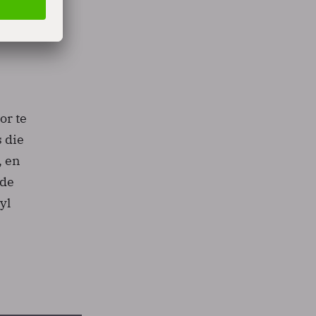
or te
 die
, en
nde
yl