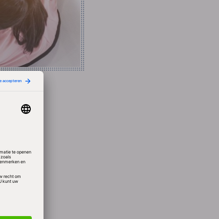
. “Waar
minuten