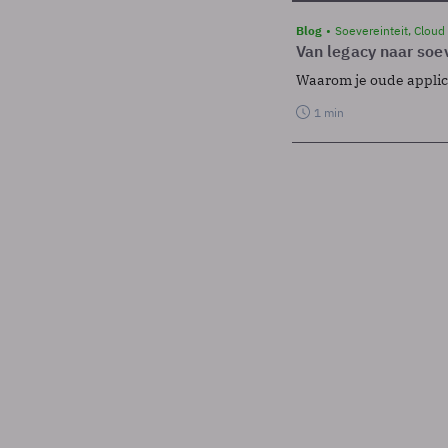
Blog
Soevereinteit, Cloud
Van legacy naar soev
Waarom je oude applicat
1 min