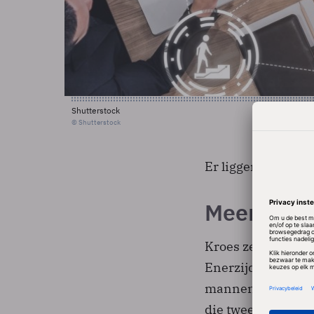
Shutterstock
© Shutterstock
Er liggen kansen 
Meer vrou
Kroes zei ook twee
Enerzijds de opko
mannen, en anderz
die twee trends el