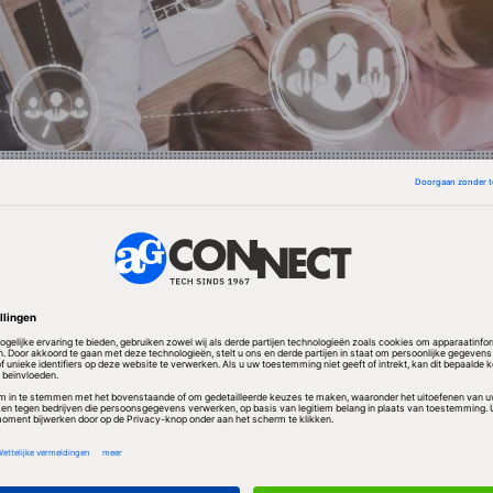
voor het oprapen. Wees moedig en grijp ze.”
wen nodig
 ontwikkelingen te zien in de afgelopen twintig jaar.
mst van de gelijkheid van vrouwen ten opzichte van
ijds de opkomst van nieuwe informatietechnologie
kaar treffen, wordt het boeiend, zei Kroes in haar 2 