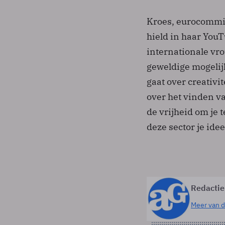
Kroes, eurocommis
hield in haar You
internationale vr
geweldige mogelijk
gaat over creativ
over het vinden v
de vrijheid om je 
deze sector je ide
Redactie
Meer van d