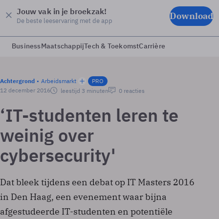
Jouw vak in je broekzak!
Download
De beste leeservaring met de app
Business
Maatschappij
Tech & Toekomst
Carrière
Achtergrond
Arbeidsmarkt
PRO
12 december 2016
leestijd 3 minuten
0 reacties
‘IT-studenten leren te
weinig over
cybersecurity'
Dat bleek tijdens een debat op IT Masters 2016
in Den Haag, een evenement waar bijna
afgestudeerde IT-studenten en potentiële