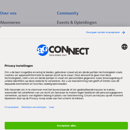
Over ons
Community
Abonneren
Events & Opleidingen
Adverteren
Nieuwsbrieven
Contact
Vacatures
Colofon
Whitepapers
Onze app
Privacyinstellingen
Volg ons
Redactionele partner
Algemene Voorwaarden & Copyrights
Privacy & Cookies