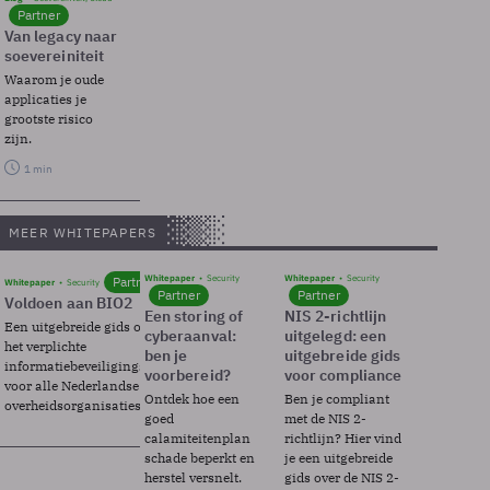
Partner
Van legacy naar
soevereiniteit
Waarom je oude
applicaties je
grootste risico
zijn.
1 min
MEER WHITEPAPERS
Whitepaper
Security
Whitepaper
Security
Partner
Whitepaper
Security
Partner
Partner
Voldoen aan BIO2
Een storing of
NIS 2-richtlijn
Een uitgebreide gids over BIO2,
cyberaanval:
uitgelegd: een
het verplichte
ben je
uitgebreide gids
informatiebeveiligingsframework
voorbereid?
voor compliance
voor alle Nederlandse
Ontdek hoe een
Ben je compliant
overheidsorganisaties.
goed
met de NIS 2-
calamiteitenplan
richtlijn? Hier vind
schade beperkt en
je een uitgebreide
herstel versnelt.
gids over de NIS 2-