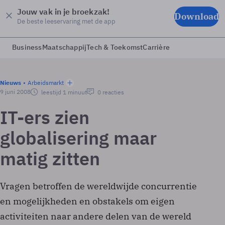
Jouw vak in je broekzak!
Download
De beste leeservaring met de app
Business
Maatschappij
Tech & Toekomst
Carrière
Nieuws
Arbeidsmarkt
9 juni 2008
leestijd 1 minuut
0 reacties
IT-ers zien
globalisering maar
matig zitten
Vragen betroffen de wereldwijde concurrentie
en mogelijkheden en obstakels om eigen
activiteiten naar andere delen van de wereld