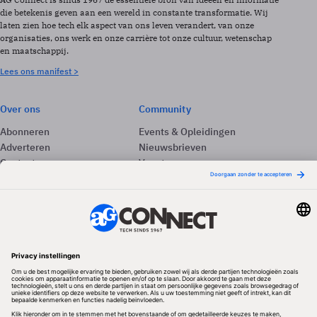
die betekenis geven aan een wereld in constante transformatie. Wij
laten zien hoe tech elk aspect van ons leven verandert, van onze
organisaties, ons werk en onze carrière tot onze cultuur, wetenschap
en maatschappij.
Lees ons manifest >
Over ons
Community
Abonneren
Events & Opleidingen
Adverteren
Nieuwsbrieven
Contact
Vacatures
Colofon
Whitepapers
Onze app
Privacyinstellingen
Volg ons
Redactionele partner