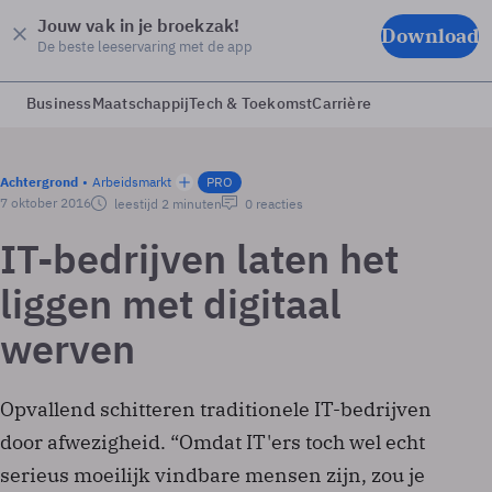
Jouw vak in je broekzak!
Download
De beste leeservaring met de app
Business
Maatschappij
Tech & Toekomst
Carrière
Achtergrond
Arbeidsmarkt
PRO
7 oktober 2016
leestijd 2 minuten
0 reacties
IT-bedrijven laten het
liggen met digitaal
werven
Opvallend schitteren traditionele IT-bedrijven
door afwezigheid. “Omdat IT'ers toch wel echt
serieus moeilijk vindbare mensen zijn, zou je