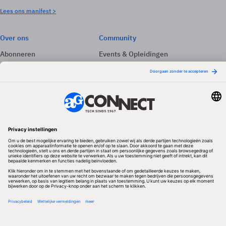
Lees ons manifest >
Over ons
Community
Abonneren
Events & Opleidingen
Adverteren
Nieuwsbrieven
Contact
Vacatures
Colofon
Whitepapers
Onze app
Privacyinstellingen
Volg ons
Redactionele partner