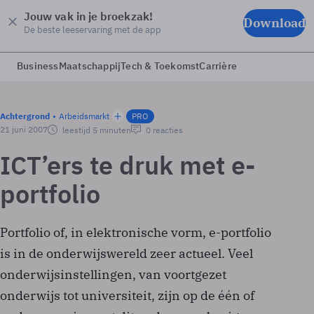
Jouw vak in je broekzak!
Download
De beste leeservaring met de app
Business
Maatschappij
Tech & Toekomst
Carrière
Achtergrond
Arbeidsmarkt
PRO
21 juni 2007
leestijd 5 minuten
0 reacties
ICT’ers te druk met e-
portfolio
Portfolio of, in elektronische vorm, e-portfolio
is in de onderwijswereld zeer actueel. Veel
onderwijsinstellingen, van voortgezet
onderwijs tot universiteit, zijn op de één of