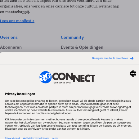
laten zien hoe tech elk aspect van ons leven verandert, van onze
organisaties, ons werk en onze carrière tot onze cultuur, wetenschap
en maatschappij.
Lees ons manifest >
Over ons
Community
Abonneren
Events & Opleidingen
Adverteren
Nieuwsbrieven
Contact
Vacatures
Colofon
Whitepapers
Onze app
Privacyinstellingen
Volg ons
Redactionele partner