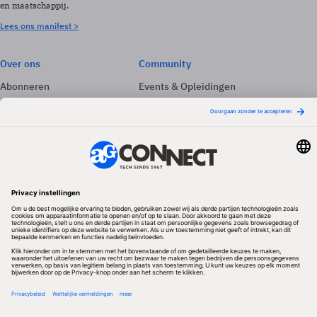
en maatschappij.
Lees ons manifest >
Over ons
Community
Abonneren
Events & Opleidingen
Adverteren
Nieuwsbrieven
Contact
Vacatures
Colofon
Whitepapers
Onze app
Privacyinstellingen
Volg ons
Redactionele partner