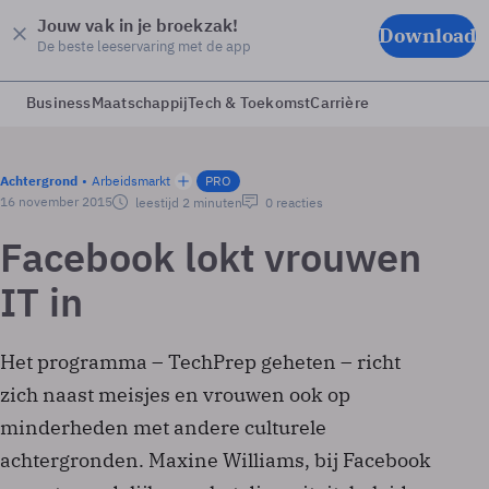
Jouw vak in je broekzak!
Download
De beste leeservaring met de app
Business
Maatschappij
Tech & Toekomst
Carrière
Achtergrond
Arbeidsmarkt
PRO
16 november 2015
leestijd 2 minuten
0 reacties
Facebook lokt vrouwen
IT in
Het programma – TechPrep geheten – richt
zich naast meisjes en vrouwen ook op
minderheden met andere culturele
achtergronden. Maxine Williams, bij Facebook