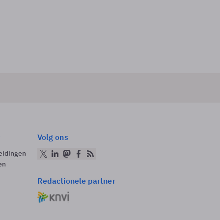
Volg ons
eidingen
en
Redactionele partner