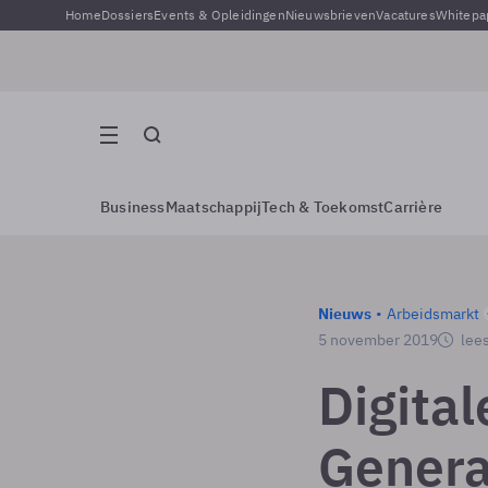
Home
Dossiers
Events & Opleidingen
Nieuwsbrieven
Vacatures
Whitepa
Business
Maatschappij
Tech & Toekomst
Carrière
Nieuws
Arbeidsmarkt
5 november 2019
lees
Digital
Genera