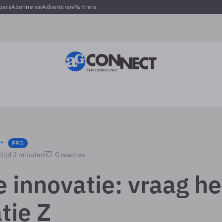
pers
Abonneren
Adverteren
Partners
PRO
tijd 2 minuten
0 reacties
e innovatie: vraag he
tie Z