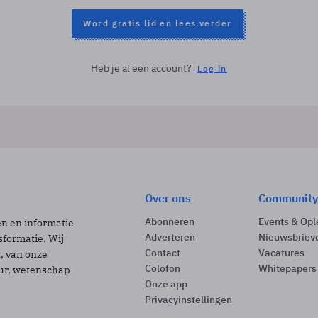
Word gratis lid en lees verder
Heb je al een account?
Log in
Over ons
Community
Abonneren
Events & Opl
ën en informatie
Adverteren
Nieuwsbriev
sformatie. Wij
Contact
Vacatures
t, van onze
Colofon
Whitepapers
uur, wetenschap
Onze app
Privacyinstellingen