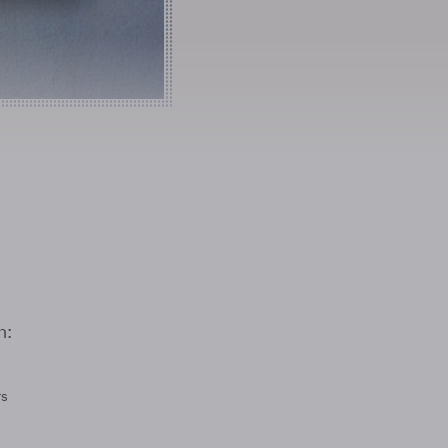
n:
rs