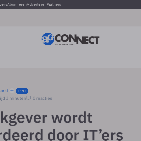
pers
Abonneren
Adverteren
Partners
arkt
PRO
ijd 3 minuten
0 reacties
kgever wordt
deerd door IT’ers