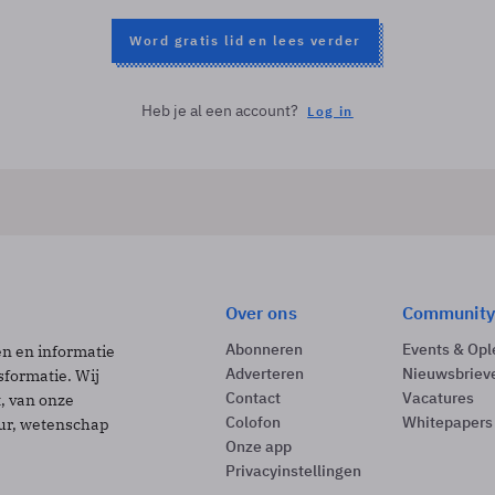
Word gratis lid en lees verder
Heb je al een account?
Log in
Over ons
Community
Abonneren
Events & Opl
ën en informatie
Adverteren
Nieuwsbriev
sformatie. Wij
Contact
Vacatures
t, van onze
Colofon
Whitepapers
uur, wetenschap
Onze app
Privacyinstellingen