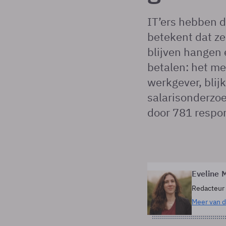
IT’ers hebben d
betekent dat ze
blijven hangen e
betalen: het me
werkgever, blijk
salarisonderzo
door 781 respo
Eveline M
Redacteur
Meer van d