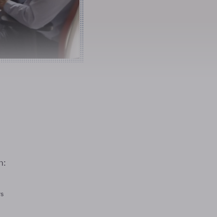
n:
rs