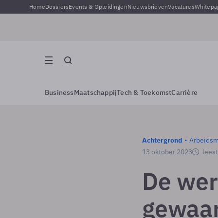
Home
Dossiers
Events & Opleidingen
Nieuwsbrieven
Vacatures
Whitepa
Business
Maatschappij
Tech & Toekomst
Carrière
Achtergrond
Arbeidsm
13 oktober 2023
leest
De wer
gewaar