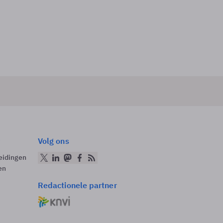
Volg ons
eidingen
en
Redactionele partner