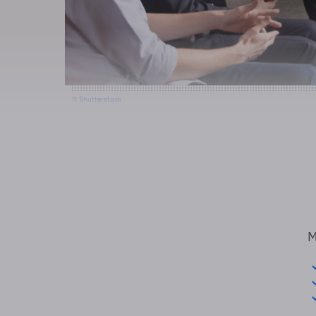
©
Shutterstock
M