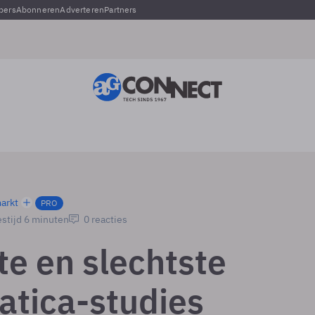
pers
Abonneren
Adverteren
Partners
arkt
PRO
stijd 6 minuten
0 reacties
te en slechtste
atica-studies