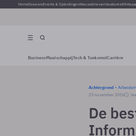
Home
Dossiers
Events & Opleidingen
Nieuwsbrieven
Vacatures
Whitepa
Business
Maatschappij
Tech & Toekomst
Carrière
Achtergrond
Arbeidsm
23 november 2016
lee
De bes
Inform