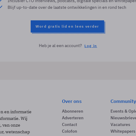
Inclusief CTO interviews, podcasts, digitale specials en whitepape
Blijf up-to-date over de laatste ontwikkelingen in en rond tech
Word gratis lid en lees verder
Heb je al een account?
Log in
Over ons
Community
Abonneren
Events & Opl
ën en informatie
Adverteren
Nieuwsbriev
sformatie. Wij
Contact
Vacatures
t, van onze
Colofon
Whitepapers
uur, wetenschap