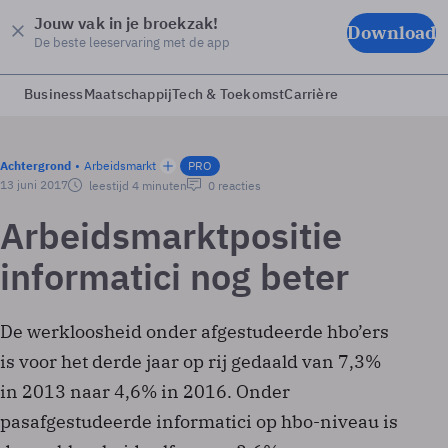
Jouw vak in je broekzak!
Download
De beste leeservaring met de app
Business
Maatschappij
Tech & Toekomst
Carrière
Achtergrond
Arbeidsmarkt
PRO
13 juni 2017
leestijd 4 minuten
0 reacties
Arbeidsmarktpositie
informatici nog beter
De werkloosheid onder afgestudeerde hbo’ers
is voor het derde jaar op rij gedaald van 7,3%
in 2013 naar 4,6% in 2016. Onder
pasafgestudeerde informatici op hbo-niveau is