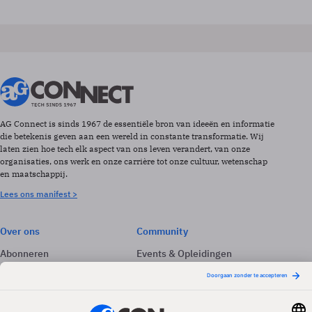
AG Connect is sinds 1967 de essentiële bron van ideeën en informatie
die betekenis geven aan een wereld in constante transformatie. Wij
laten zien hoe tech elk aspect van ons leven verandert, van onze
organisaties, ons werk en onze carrière tot onze cultuur, wetenschap
en maatschappij.
Lees ons manifest >
Over ons
Community
Abonneren
Events & Opleidingen
Adverteren
Nieuwsbrieven
Contact
Vacatures
Colofon
Whitepapers