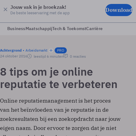
Jouw vak in je broekzak!
Download
De beste leeservaring met de app
Business
Maatschappij
Tech & Toekomst
Carrière
Achtergrond
Arbeidsmarkt
PRO
24 oktober 2016
leestijd 6 minuten
0 reacties
8 tips om je online
reputatie te verbeteren
Online reputatiemanagement is het proces
van het beïnvloeden van je reputatie in de
zoekresultaten bij een zoekopdracht naar jouw
eigen naam. Door ervoor te zorgen dat je niet