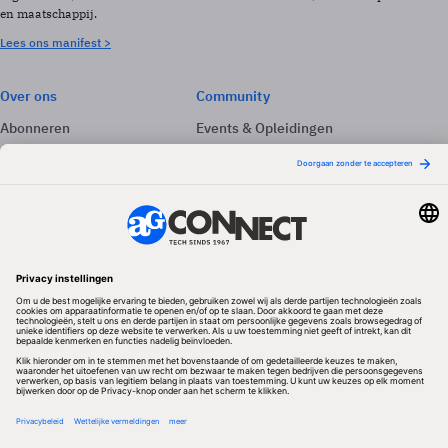
en maatschappij.
Lees ons manifest >
Over ons
Community
Abonneren
Events & Opleidingen
Adverteren
Nieuwsbrieven
Contact
Vacatures
Colofon
Whitepapers
Onze app
Privacyinstellingen
Volg ons
Redactionele partner