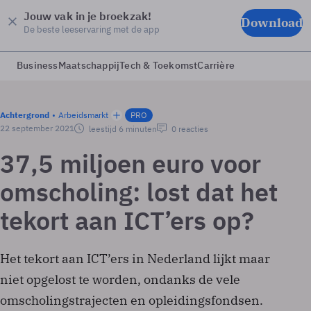
Jouw vak in je broekzak!
Download
De beste leeservaring met de app
Business
Maatschappij
Tech & Toekomst
Carrière
Achtergrond
Arbeidsmarkt
PRO
22 september 2021
leestijd 6 minuten
0 reacties
37,5 miljoen euro voor
omscholing: lost dat het
tekort aan ICT’ers op?
Het tekort aan ICT’ers in Nederland lijkt maar
niet opgelost te worden, ondanks de vele
omscholingstrajecten en opleidingsfondsen.