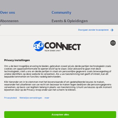
Over ons
Community
Abonneren
Events & Opleidingen
Adverteren
Nieuwsbrieven
Contact
Vacatures
Colofon
Whitepapers
Onze app
Privacyinstellingen
Volg ons
Redactionele partner
Algemene Voorwaarden & Copyrights
Privacy & Cookies