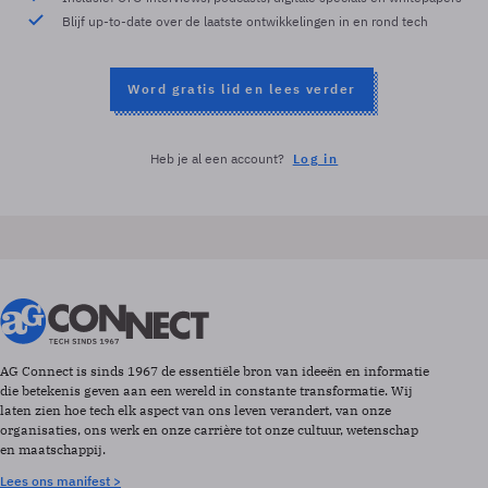
Blijf up-to-date over de laatste ontwikkelingen in en rond tech
Word gratis lid en lees verder
Heb je al een account?
Log in
AG Connect is sinds 1967 de essentiële bron van ideeën en informatie
die betekenis geven aan een wereld in constante transformatie. Wij
laten zien hoe tech elk aspect van ons leven verandert, van onze
organisaties, ons werk en onze carrière tot onze cultuur, wetenschap
en maatschappij.
Lees ons manifest >