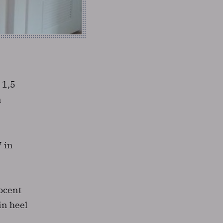
 1,5
n
 in
ocent
in heel