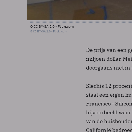
© CC BY-SA 2.0 - Flickr.com
© CC BY-SA 2.0 - Flickr.com
De prijs van een g
miljoen dollar. M
doorgaans niet in
Slechts 12 procen
staat een eigen hu
Francisco - Silico
bijvoorbeeld waar
van de huishoudens
Californië bedroe