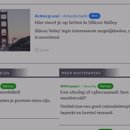
Achtergrond
Arbeidsmarkt
PRO
Hier moet je op letten in Silicon Valley
Silicon Valley: legio interessante mogelijkheden,
is moordend.
3 min
ELEN
MEER WHITEPAPERS
Partner
Whitepaper
Security
Partner
ereiniteit
Een storing of cyberaanval: ben 
voorbereid?
ies je grootste risico zijn.
Ontdek hoe een goed calamiteitenp
beperkt en herstel versnelt.