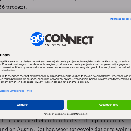
56 procent.
uit een
onderzoek
van
Team Blind
, een organisatie d
edrijven een anoniem platform biedt om met elkaar
selen en onderzoeken doet naar werkomstandigheden
eer salaris
bliceerde Team Blind nog de resultaten van een
 bleek dat 61 procent van de IT'ers vindt dat ze mee
ijgen omdat ze onderbetaald worden.
en zo hoog op dat een
record aantal gezinnen
vorig ja
rancisco verliet en hun heil zocht in plaatsen als
nd en Austin. Dat had weer tot gevolg dat er te weini