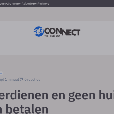
pers
Abonneren
Adverteren
Partners
ijd 1 minuut
0 reacties
verdienen en geen hu
 betalen