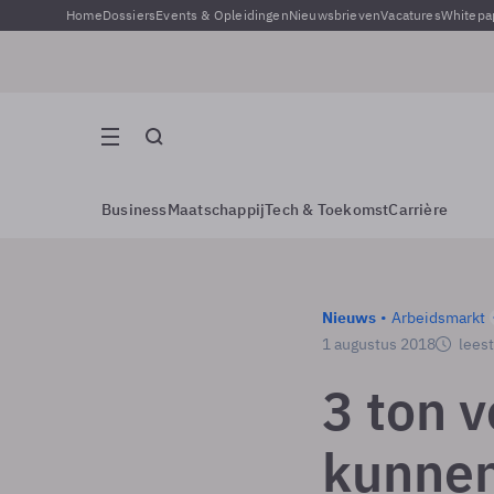
Home
Dossiers
Events & Opleidingen
Nieuwsbrieven
Vacatures
Whitepa
Business
Maatschappij
Tech & Toekomst
Carrière
Nieuws
Arbeidsmarkt
1 augustus 2018
leest
3 ton 
kunnen