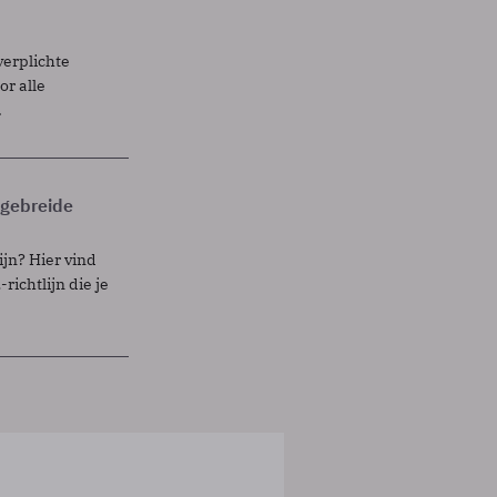
verplichte
r alle
.
itgebreide
ijn? Hier vind
richtlijn die je