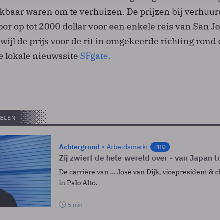
kbaar waren om te verhuizen. De prijzen bij verhuur
or op tot 2000 dollar voor een enkele reis van San J
wijl de prijs voor de rit in omgekeerde richting rond
de lokale nieuwssite
SFgate.
ELEN
Achtergrond
Arbeidsmarkt
PRO
Zij zwierf de hele wereld over - van Japan to
De carrière van ... José van Dijk, vicepresident & ch
in Palo Alto.
5 min