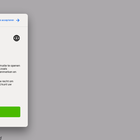
ie
 van
.
r
ar de
g