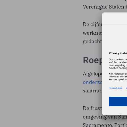
Verenigde Staten 
De cijfers komen 
werknemers van b
gedachten te wis
Roep op m
Afgelopen week pu
onderzoek
waaruit
salaris moeten kr
De frustraties lop
omgeving van San F
Sacramento, Portla