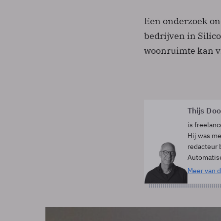
Een onderzoek onde
bedrijven in Silic
woonruimte kan vi
Thijs Do
is freelanc
Hij was me
redacteur 
Automatis
Meer van d