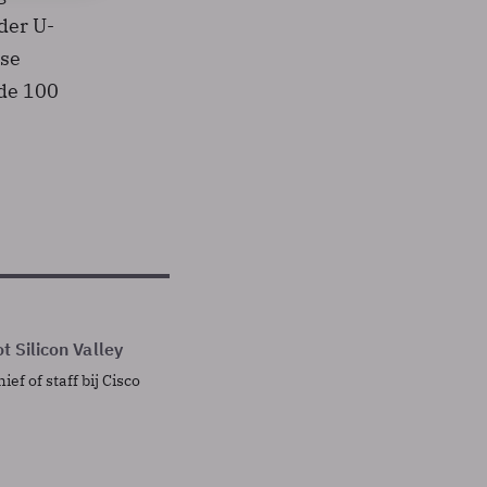
der U-
ose
 de 100
t Silicon Valley
ief of staff bij Cisco