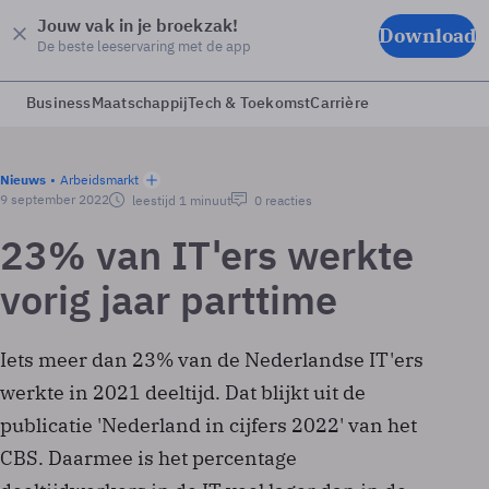
Jouw vak in je broekzak!
Download
De beste leeservaring met de app
Business
Maatschappij
Tech & Toekomst
Carrière
Nieuws
Arbeidsmarkt
9 september 2022
leestijd 1 minuut
0 reacties
23% van IT'ers werkte
vorig jaar parttime
Iets meer dan 23% van de Nederlandse IT'ers
werkte in 2021 deeltijd. Dat blijkt uit de
publicatie 'Nederland in cijfers 2022' van het
CBS. Daarmee is het percentage