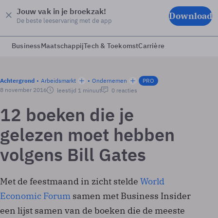
Jouw vak in je broekzak!
Download
De beste leeservaring met de app
Business
Maatschappij
Tech & Toekomst
Carrière
Achtergrond
Arbeidsmarkt
Ondernemen
PRO
8 november 2016
leestijd 1 minuut
0 reacties
12 boeken die je
gelezen moet hebben
volgens Bill Gates
Met de feestmaand in zicht stelde
World
Economic Forum
samen met Business Insider
een lijst samen van de boeken die de meeste