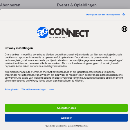
Abonneren
Events & Opleidingen
Adverteren
Nieuwsbrieven
Contact
Vacatures
Colofon
Whitepapers
Onze app
Privacyinstellingen
Volg ons
Redactionele partner
Algemene Voorwaarden & Copyrights
Privacy & Cookies