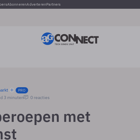
pers
Abonneren
Adverteren
Partners
arkt
PRO
jd 3 minuten
0 reacties
beroepen met
mst