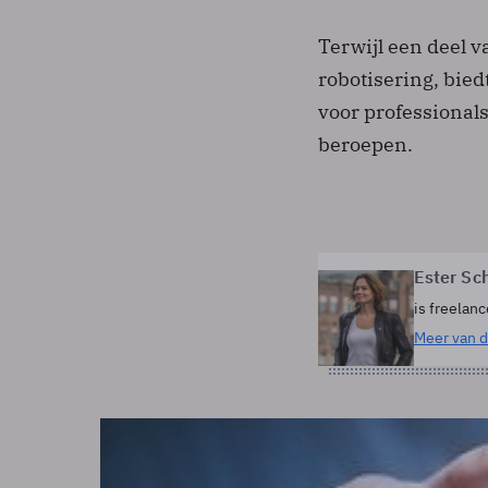
Terwijl een deel 
robotisering, bie
voor professional
beroepen.
Ester Sc
is freelanc
Meer van d