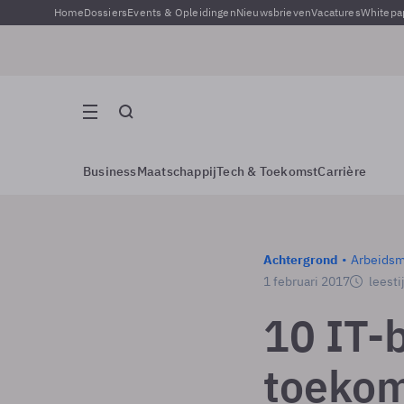
Home
Dossiers
Events & Opleidingen
Nieuwsbrieven
Vacatures
Whitepa
Business
Maatschappij
Tech & Toekomst
Carrière
Achtergrond
Arbeidsm
1 februari 2017
leesti
10 IT-
toeko