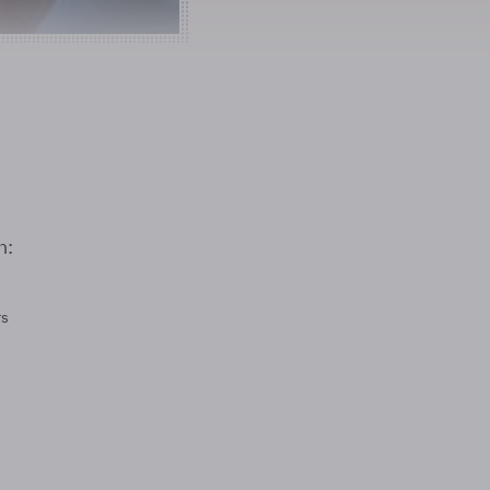
n:
rs