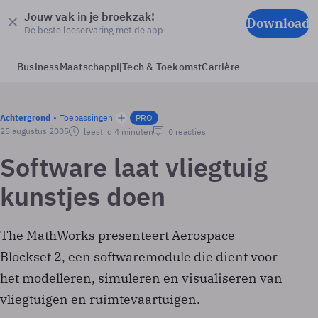
Jouw vak in je broekzak!
Download
De beste leeservaring met de app
Business
Maatschappij
Tech & Toekomst
Carrière
Achtergrond
Toepassingen
PRO
25 augustus 2005
leestijd 4 minuten
0 reacties
Software laat vliegtuig
kunstjes doen
The MathWorks presenteert Aerospace
Blockset 2, een softwaremodule die dient voor
het modelleren, simuleren en visualiseren van
vliegtuigen en ruimtevaartuigen.