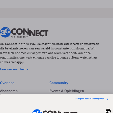
AG Connect is sinds 1967 de essentiële bron van ideeën en informatie
die betekenis geven aan een wereld in constante transformatie. Wij
laten zien hoe tech elk aspect van ons leven verandert, van onze
organisaties, ons werk en onze carrière tot onze cultuur, wetenschap
en maatschappij.
Lees ons manifest >
Over ons
Community
Abonneren
Events & Opleidingen
Adverteren
Nieuwsbrieven
Contact
Vacatures
Colofon
Whitepapers