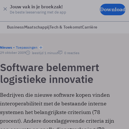
Jouw vak in je broekzak!
Download
De beste leeservaring met de app
Business
Maatschappij
Tech & Toekomst
Carrière
Nieuws
Toepassingen
29 oktober 2009
leestijd 1 minuut
0 reacties
Software belemmert
logistieke innovatie
Bedrijven die nieuwe software kopen vinden
interoperabiliteit met de bestaande interne
systemen het belangrijkste criterium (78
procent). Andere doorslaggevende criteria zijn