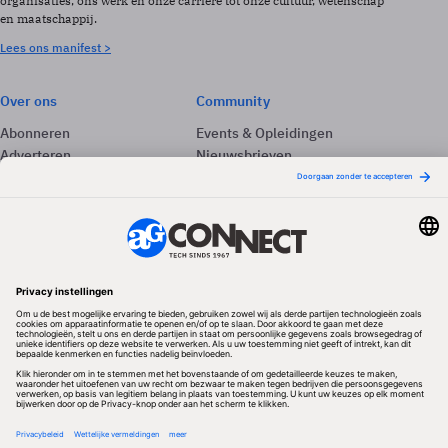
organisaties, ons werk en onze carrière tot onze cultuur, wetenschap
en maatschappij.
Lees ons manifest >
Over ons
Community
Abonneren
Events & Opleidingen
Adverteren
Nieuwsbrieven
Contact
Vacatures
Colofon
Whitepapers
Onze app
Privacyinstellingen
Volg ons
Redactionele partner