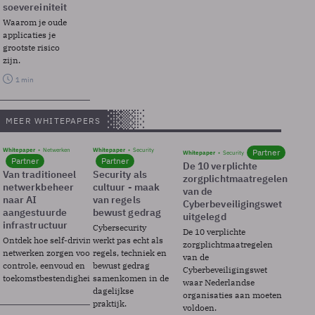
soevereiniteit
Waarom je oude
applicaties je
grootste risico
zijn.
1 min
MEER WHITEPAPERS
Whitepaper
Netwerken
Whitepaper
Security
Partner
Whitepaper
Security
Partner
Partner
De 10 verplichte
Van traditioneel
Security als
zorgplichtmaatregelen
netwerkbeheer
cultuur - maak
van de
naar AI
van regels
Cyberbeveiligingswet
aangestuurde
bewust gedrag
uitgelegd
infrastructuur
Cybersecurity
De 10 verplichte
Ontdek hoe self-driving
werkt pas echt als
zorgplichtmaatregelen
netwerken zorgen voor
regels, techniek en
van de
controle, eenvoud en
bewust gedrag
Cyberbeveiligingswet
toekomstbestendigheid.
samenkomen in de
waar Nederlandse
dagelijkse
organisaties aan moeten
praktijk.
voldoen.