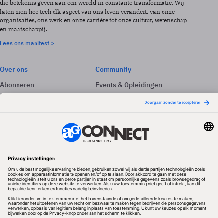
die betekenis geven aan een wereld in constante transformatie. Wij
laten zien hoe tech elk aspect van ons leven verandert, van onze
organisaties, ons werk en onze carrière tot onze cultuur, wetenschap
en maatschappij.
Lees ons manifest >
Over ons
Community
Abonneren
Events & Opleidingen
Adverteren
Nieuwsbrieven
Contact
Vacatures
Colofon
Whitepapers
Onze app
Privacyinstellingen
Volg ons
Redactionele partner