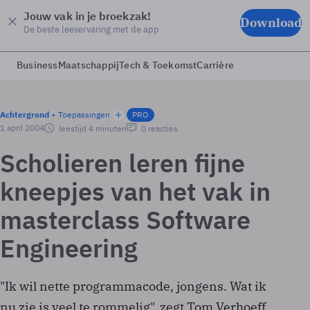
Jouw vak in je broekzak!
Download
De beste leeservaring met de app
Business
Maatschappij
Tech & Toekomst
Carrière
Achtergrond
Toepassingen
PRO
1 april 2004
leestijd 4 minuten
0 reacties
Scholieren leren fijne
kneepjes van het vak in
masterclass Software
Engineering
"Ik wil nette programmacode, jongens. Wat ik
nu zie is veel te rommelig", zegt Tom Verhoeff,